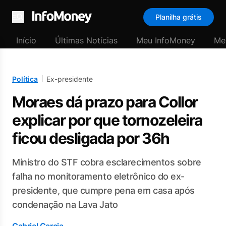
Planilha grátis
Menu
Início
Últimas Notícias
Meu InfoMoney
Me
Política
Ex-presidente
Moraes dá prazo para Collor
explicar por que tornozeleira
ficou desligada por 36h
Ministro do STF cobra esclarecimentos sobre
falha no monitoramento eletrônico do ex-
presidente, que cumpre pena em casa após
condenação na Lava Jato