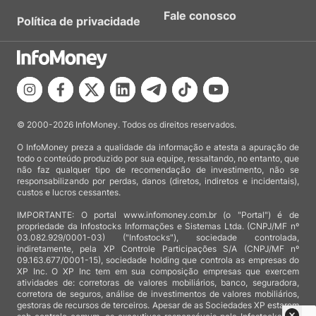
Fale conosco
Política de privacidade
© 2000-2026 InfoMoney. Todos os direitos reservados.
O InfoMoney preza a qualidade da informação e atesta a apuração de
todo o conteúdo produzido por sua equipe, ressaltando, no entanto, que
não faz qualquer tipo de recomendação de investimento, não se
responsabilizando por perdas, danos (diretos, indiretos e incidentais),
custos e lucros cessantes.
IMPORTANTE: O portal www.infomoney.com.br (o "Portal") é de
propriedade da Infostocks Informações e Sistemas Ltda. (CNPJ/MF nº
03.082.929/0001-03) ("Infostocks"), sociedade controlada,
indiretamente, pela XP Controle Participações S/A (CNPJ/MF nº
09.163.677/0001-15), sociedade holding que controla as empresas do
XP Inc. O XP Inc tem em sua composição empresas que exercem
atividades de: corretoras de valores mobiliários, banco, seguradora,
corretora de seguros, análise de investimentos de valores mobiliários,
gestoras de recursos de terceiros. Apesar de as Sociedades XP estarem