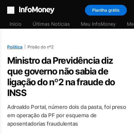
Planilha grátis
Menu
Início
Últimas Notícias
Meu InfoMoney
Me
Política
Prisão do nº2
Ministro da Previdência diz
que governo não sabia de
ligação do nº2 na fraude do
INSS
Adroaldo Portal, número dois da pasta, foi preso
em operação da PF por esquema de
aposentadorias fraudulentas