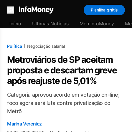
Planilha grátis
Menu
Início
Últimas Notícias
Meu InfoMoney
Me
Política
Negociação salarial
Metroviários de SP aceitam
proposta e descartam greve
após reajuste de 5,01%
Categoria aprovou acordo em votação on-line;
foco agora será luta contra privatização do
Metrô
Marina Verenicz