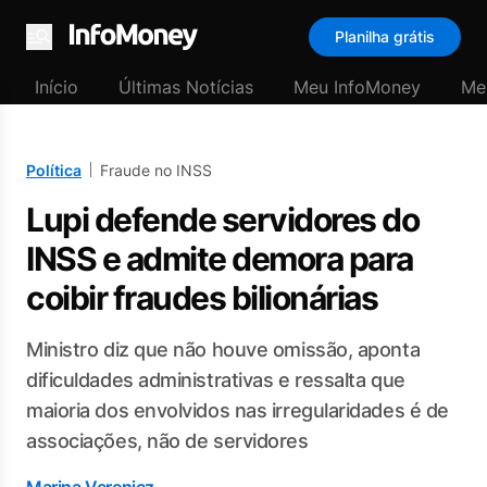
Planilha grátis
Menu
Início
Últimas Notícias
Meu InfoMoney
Me
Política
Fraude no INSS
Lupi defende servidores do
INSS e admite demora para
coibir fraudes bilionárias
Ministro diz que não houve omissão, aponta
dificuldades administrativas e ressalta que
maioria dos envolvidos nas irregularidades é de
associações, não de servidores