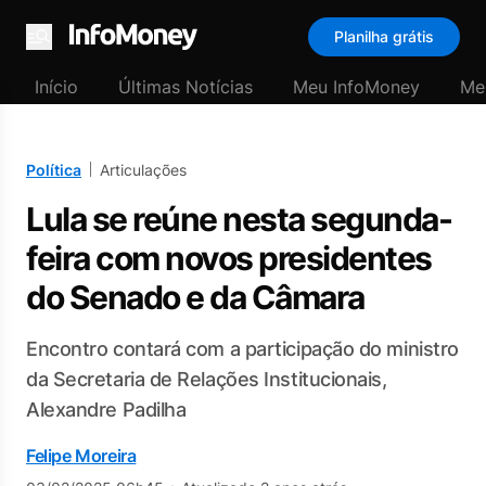
Planilha grátis
Menu
Início
Últimas Notícias
Meu InfoMoney
Me
Política
Articulações
Lula se reúne nesta segunda-
feira com novos presidentes
do Senado e da Câmara
Encontro contará com a participação do ministro
da Secretaria de Relações Institucionais,
Alexandre Padilha
Felipe Moreira