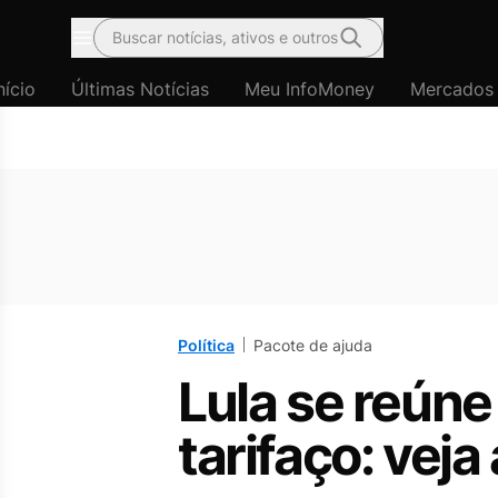
Buscar notícias, ativos e outros
Menu
nício
Últimas Notícias
Meu InfoMoney
Mercados
Política
Pacote de ajuda
Lula se reúne
tarifaço: vej