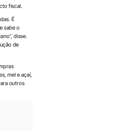
o fiscal.
adas. É
le sabe o
no”, disse.
lução de
ompras
s, mel e açaí,
para outros