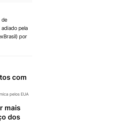
 de
 adiado pela
xBrasil) por
itos com
ômica pelos EUA
r mais
ço dos