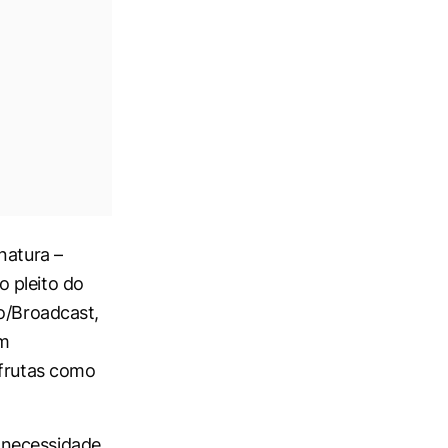
natura –
 pleito do
o/Broadcast
,
em
 frutas como
 necessidade