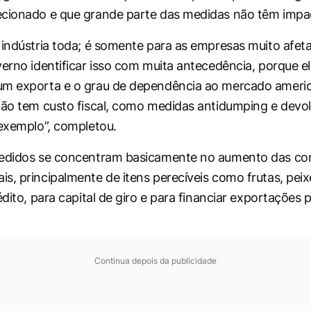
cionado e que grande parte das medidas não têm impact
 indústria toda; é somente para as empresas muito afet
verno identificar isso com muita antecedência, porque e
m exporta e o grau de dependência ao mercado america
não tem custo fiscal, como medidas antidumping e devo
 exemplo”, completou.
pedidos se concentram basicamente no aumento das c
s, principalmente de itens perecíveis como frutas, peixe
édito, para capital de giro e para financiar exportações 
Continua depois da publicidade