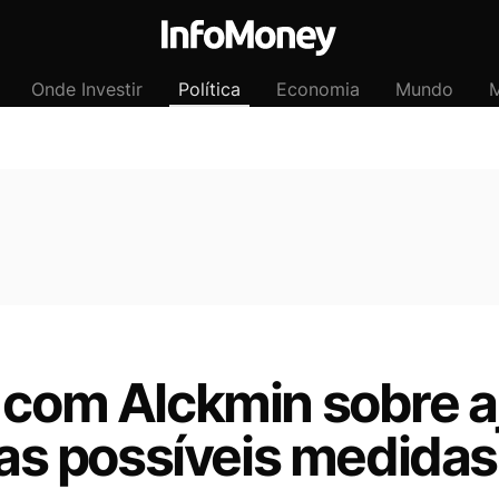
Onde Investir
Política
Economia
Mundo
M
 com Alckmin sobre a
a as possíveis medidas