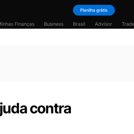
Planilha grátis
inhas Finanças
Business
Brasil
Advisor
Trade
juda contra