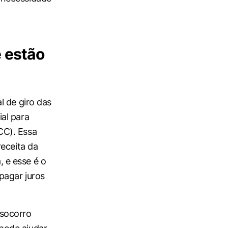
 estão
l de giro das
al para
CC). Essa
receita da
 e esse é o
pagar juros
 socorro