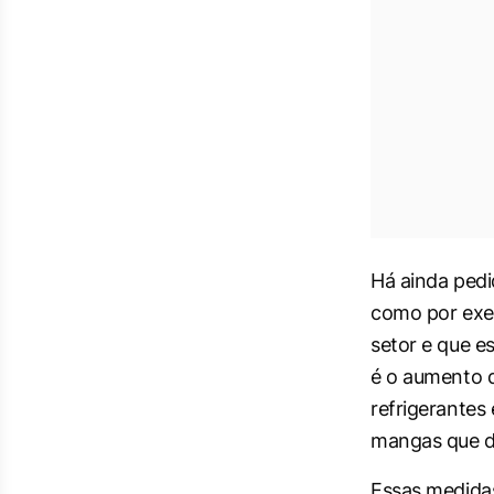
Há ainda pedi
como por exem
setor e que e
é o aumento d
refrigerantes
mangas que d
Essas medida