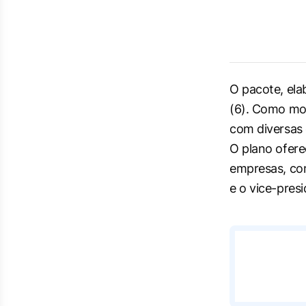
O pacote, ela
(6). Como mo
com diversas
O plano ofere
empresas, com
e o vice-pres