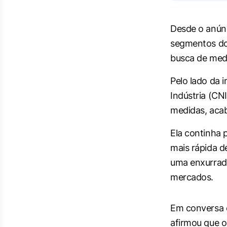
Desde o anúnci
segmentos do
busca de med
Pelo lado da 
Indústria (CN
medidas, acab
Ela continha 
mais rápida d
uma enxurrada
mercados.
Em conversa
afirmou que 