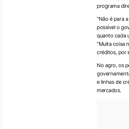
programa dire
“Não é para a
possível o go
quanto cada u
“Muita coisa 
créditos, por
No agro, os 
governamentai
e linhas de cr
mercados.