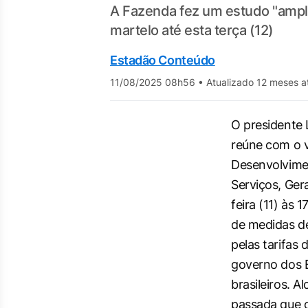
A Fazenda fez um estudo "amplo
martelo até esta terça (12)
Estadão Conteúdo
11/08/2025 08h56
•
Atualizado 12 meses a
O presidente L
reúne com o v
Desenvolvimen
Serviços, Ger
feira (11) às 
de medidas de
pelas tarifas
governo dos 
brasileiros. 
passada que o