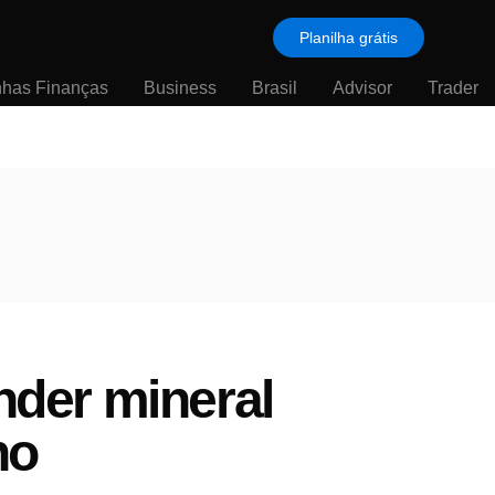
Planilha grátis
nhas Finanças
Business
Brasil
Advisor
Trader
der mineral
no