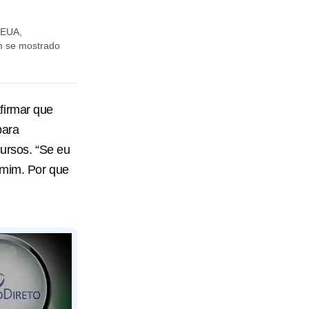
 EUA,
m se mostrado
firmar que
para
cursos. “Se eu
 mim. Por que