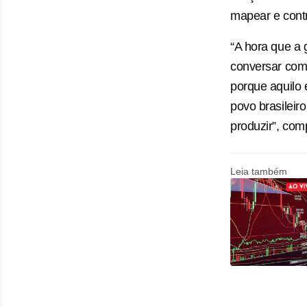
mapear e contr
“A hora que a
conversar com 
porque aquilo 
povo brasileir
produzir”, com
Leia também