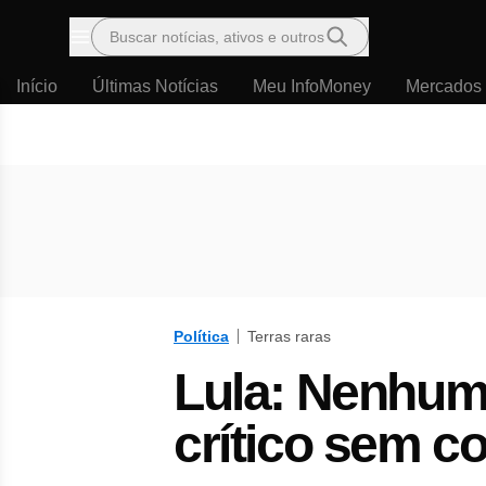
Buscar notícias, ativos e outros
Menu
Início
Últimas Notícias
Meu InfoMoney
Mercados
Política
Terras raras
Lula: Nenhum
crítico sem c