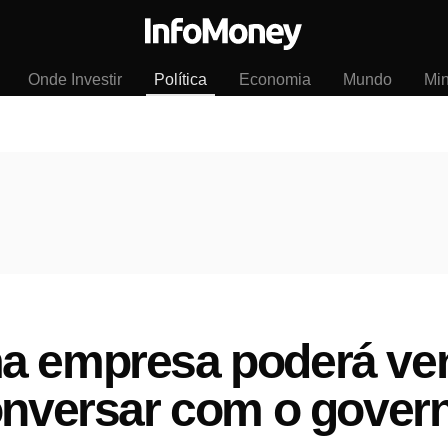
Onde Investir
Política
Economia
Mundo
Mi
a empresa poderá ven
onversar com o gover