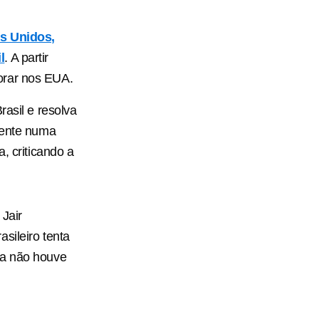
s Unidos,
l
. A partir
orar nos EUA.
rasil e resolva
 sente numa
, criticando a
Jair
sileiro tenta
da não houve