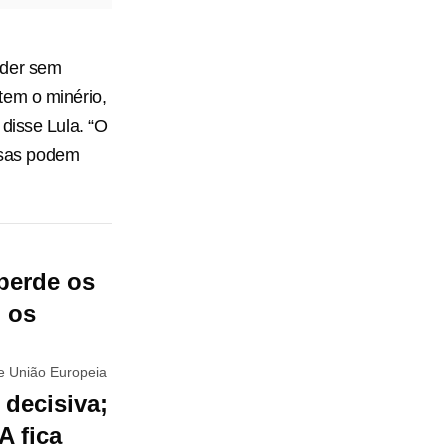
nder sem
tem o minério,
disse Lula. “O
oisas podem
 perde os
b os
e União Europeia
decisiva;
A fica