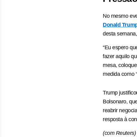
No mesmo even
Donald Trump,
desta semana,
“Eu espero que
fazer aquilo q
mesa, coloque 
medida como “a
Trump justific
Bolsonaro, que
reabrir negoc
resposta à co
(com Reuters)