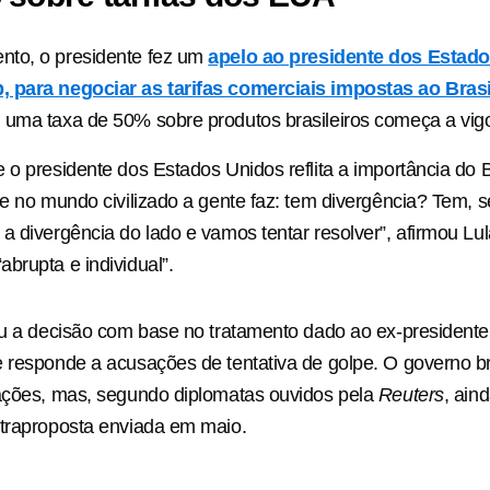
to, o presidente fez um
apelo ao presidente dos Estado
 para negociar as tarifas comerciais impostas ao Brasi
 uma taxa de 50% sobre produtos brasileiros começa a vig
 o presidente dos Estados Unidos reflita a importância do B
ue no mundo civilizado a gente faz: tem divergência? Tem,
a divergência do lado e vamos tentar resolver”, afirmou Lula
brupta e individual”.
ou a decisão com base no tratamento dado ao ex-presidente 
 responde a acusações de tentativa de golpe. O governo bra
iações, mas, segundo diplomatas ouvidos pela
Reuters
, ain
ntraproposta enviada em maio.