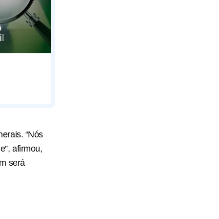
erais. “Nós
”, afirmou,
ém será