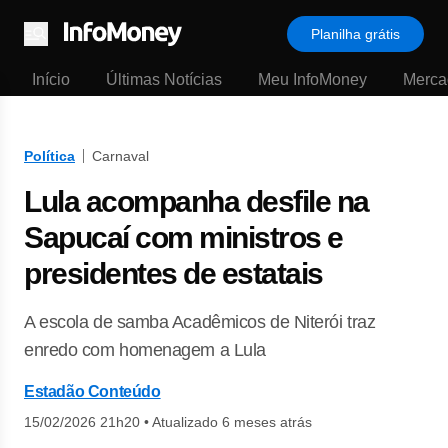
Planilha grátis
Menu
Início
Últimas Notícias
Meu InfoMoney
Merca
Política
Carnaval
Lula acompanha desfile na
Sapucaí com ministros e
presidentes de estatais
A escola de samba Acadêmicos de Niterói traz
enredo com homenagem a Lula
Estadão Conteúdo
15/02/2026 21h20
•
Atualizado 6 meses atrás