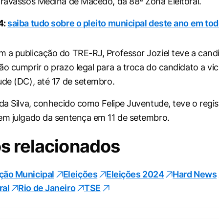
Travassos Medina de Macedo, da 88ª Zona Eleitoral.
4:
saiba tudo sobre o pleito municipal deste ano em tod
 a publicação do TRE-RJ, Professor Joziel teve a cand
ão cumprir o prazo legal para a troca do candidato a vic
ude (DC), até 17 de setembro.
 da Silva, conhecido como Felipe Juventude, teve o regis
em julgado da sentença em 11 de setembro.
s relacionados
ição Municipal
Eleições
Eleições 2024
Hard News
ral
Rio de Janeiro
TSE