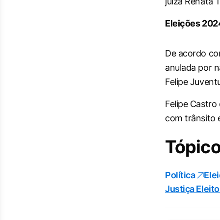
juíza Renata 
Eleições 202
De acordo com
anulada por n
Felipe Juvent
Felipe Castro
com trânsito 
Tópico
Política
Ele
Justiça Eleito