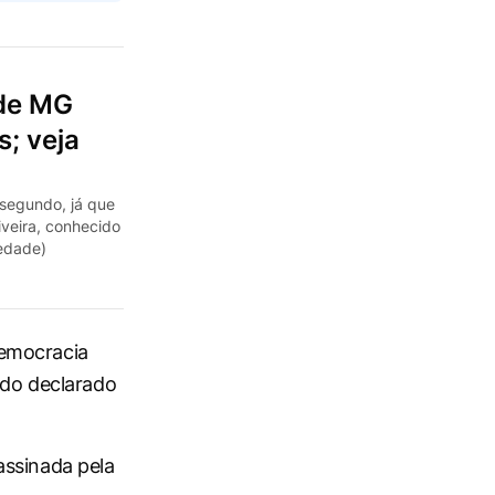
 de MG
; veja
 segundo, já que
iveira, conhecido
iedade)
Democracia
ndo declarado
assinada pela