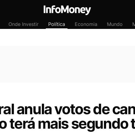
Onde Investir
Política
Economia
Mundo
M
ral anula votos de ca
ão terá mais segundo 