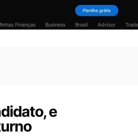
Planilha grátis
inhas Finanças
Business
Brasil
Advisor
Trade
ndidato, e
turno