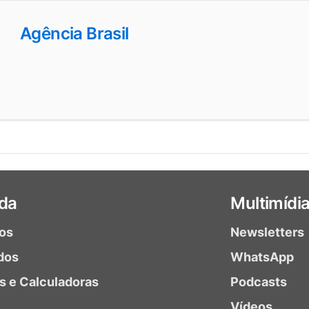
Agência Brasil
da
Multimídi
ios
Newsletters
dos
WhatsApp
as e Calculadoras
Podcasts
Vídeos