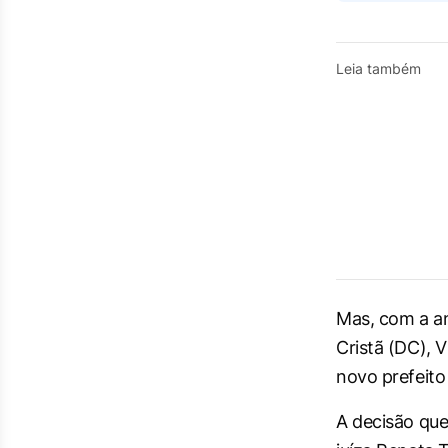
Leia também
Mas, com a a
Cristã (DC), 
novo prefeito
A decisão que