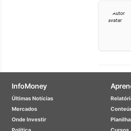
InfoMoney
Apren
Últimas Notícias
Relatór
Mercados
Conteú
Onde Investir
Planilh
Política
Cursos