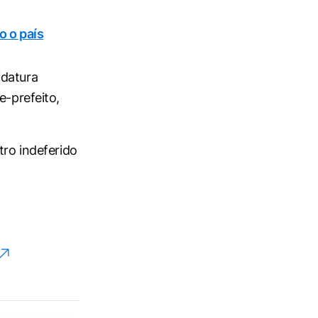
o o país
idatura
e-prefeito,
tro indeferido