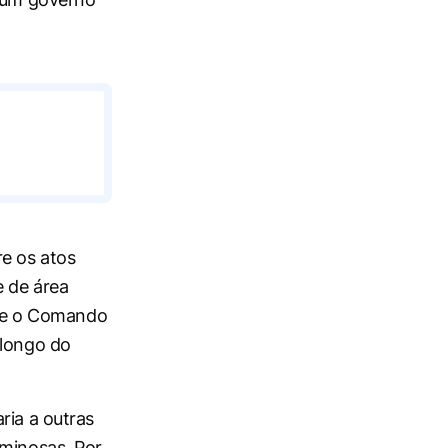
re os atos
e de área
CC e o Comando
 longo do
ria a outras
iminosas. Por