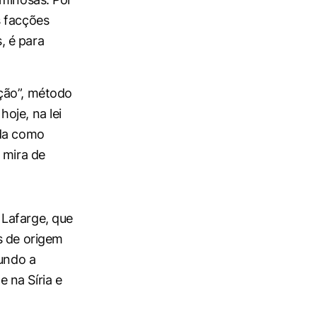
s facções
, é para
eção”, método
oje, na lei
ada como
 mira de
 Lafarge, que
s de origem
gundo a
 na Síria e