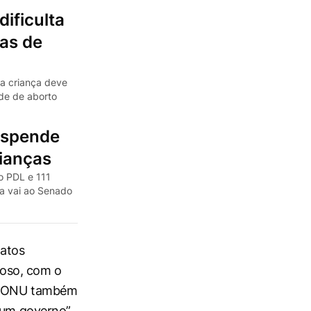
ificulta
mas de
 a criança deve
ade de aborto
uspende
rianças
o PDL e 111
ia vai ao Senado
“atos
gioso, com o
 da ONU também
r um governo”