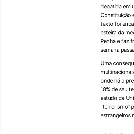
debatida em 
Constituição 
texto foi enc
esteira da m
Penha e faz f
semana passa
Uma consequên
multinacionai
onde há a pre
18% de seu te
estudo da Uni
“terrorismo” p
estrangeiros 