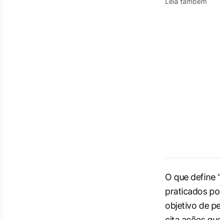
Leia também
O que define “
praticados po
objetivo de p
cita ações qu