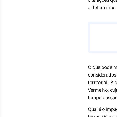
a determinada
O que pode mu
considerados 
territorial”.
Vermelho, cuj
tempo passara
Qual é o impa
formas já exi