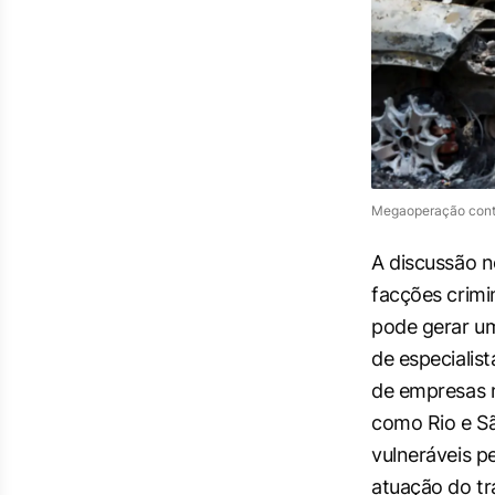
Megaoperação cont
A discussão 
facções crimi
pode gerar um
de especialista
de empresas m
como Rio e Sã
vulneráveis p
atuação do tr