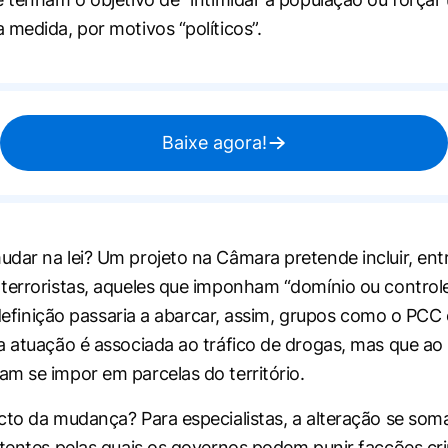
 medida, por motivos “políticos”.
Baixe agora!
dar na lei? Um projeto na Câmara pretende incluir, ent
terroristas, aqueles que imponham “domínio ou control
 A definição passaria a abarcar, assim, grupos como o P
a atuação é associada ao tráfico de drogas, mas que ao
m se impor em parcelas do território.
cto da mudança? Para especialistas, a alteração se soma
stentes pelas quais os governos podem punir facções cr