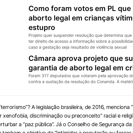
Como foram votos em PL que d
aborto legal em crianças víti
estupro
Projeto quer suspender resolução que determina que
ter direito de acesso a informação sobre a possibilid
caso a gestação seja resultado de violência sexual
Câmara aprova projeto que s
garantia de aborto legal em c
Foram 317 deputados que votaram pela aprovação d
contra a sustação da resolução do Conanda. A matér
terrorismo”? A legislação brasileira, de 2016, menciona 
r xenofobia, discriminação ou preconceito” racial e reli
erturbar a “paz pública”. Já o Conselho de Segurança
e tenham o objetivo de “intimidar a população ou força