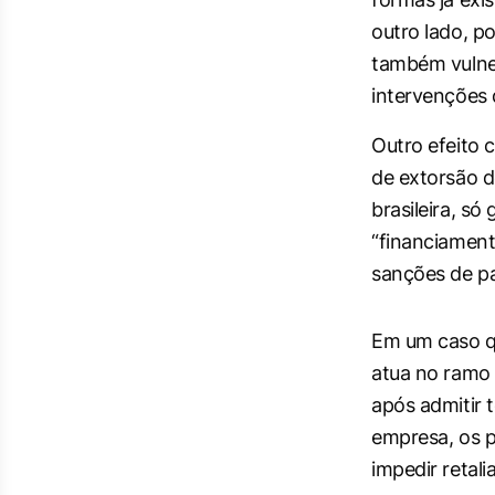
outro lado, p
também vulner
intervenções
Outro efeito 
de extorsão d
brasileira, s
“financiament
sanções de p
Em um caso qu
atua no ramo 
após admitir 
empresa, os p
impedir retal