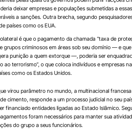
oderia deixar empresas e populações submetidas a essa
áveis a sanções. Outra brecha, segundo pesquisadores
 de países como os EUA.
colateral é que o pagamento da chamada “taxa de prot
e grupos criminosos em áreas sob seu domínio — e que h
ó gera punição a quem extorque —, poderia ser enquadr
o ao terrorismo”, o que coloca indivíduos e empresas na
aíses como os Estados Unidos.
e virou parâmetro no mundo, a multinacional francesa
de cimento, responde a um processo judicial no seu paí
ter financiado entidades ligadas ao Estado Islâmico. Se
agamentos foram necessários para manter sua atividade
iações do grupo a seus funcionários.