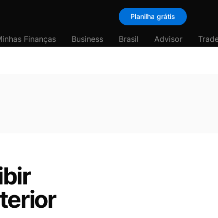
Planilha grátis
inhas Finanças
Business
Brasil
Advisor
Trade
ibir
terior