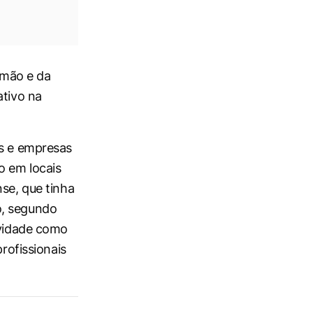
emão e da
ativo na
as e empresas
o em locais
nse, que tinha
o, segundo
ividade como
profissionais