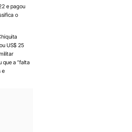
22 e pagou
sifica o
Chiquita
gou US$ 25
ilitar
 que a “falta
 e