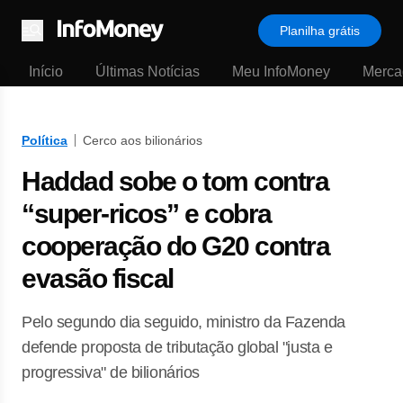
Planilha grátis
Menu
Início
Últimas Notícias
Meu InfoMoney
Merca
Política
Cerco aos bilionários
Haddad sobe o tom contra
“super-ricos” e cobra
cooperação do G20 contra
evasão fiscal
Pelo segundo dia seguido, ministro da Fazenda
defende proposta de tributação global "justa e
progressiva" de bilionários