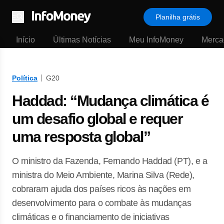
Planilha grátis
Menu
Início
Últimas Notícias
Meu InfoMoney
Merca
Política
G20
Haddad: “Mudança climática é
um desafio global e requer
uma resposta global”
O ministro da Fazenda, Fernando Haddad (PT), e a
ministra do Meio Ambiente, Marina Silva (Rede),
cobraram ajuda dos países ricos às nações em
desenvolvimento para o combate às mudanças
climáticas e o financiamento de iniciativas