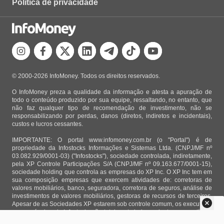
Política de privacidade
© 2000-2026 InfoMoney. Todos os direitos reservados.
O InfoMoney preza a qualidade da informação e atesta a apuração de
todo o conteúdo produzido por sua equipe, ressaltando, no entanto, que
não faz qualquer tipo de recomendação de investimento, não se
responsabilizando por perdas, danos (diretos, indiretos e incidentais),
custos e lucros cessantes.
IMPORTANTE: O portal www.infomoney.com.br (o "Portal") é de
propriedade da Infostocks Informações e Sistemas Ltda. (CNPJ/MF nº
03.082.929/0001-03) ("Infostocks"), sociedade controlada, indiretamente,
pela XP Controle Participações S/A (CNPJ/MF nº 09.163.677/0001-15),
sociedade holding que controla as empresas do XP Inc. O XP Inc tem em
sua composição empresas que exercem atividades de: corretoras de
valores mobiliários, banco, seguradora, corretora de seguros, análise de
investimentos de valores mobiliários, gestoras de recursos de terceiros.
Apesar de as Sociedades XP estarem sob controle comum, os executivos
responsáveis pela Infostocks são totalmente independentes e as notícias,
matérias e opiniões veiculadas no Portal não são, sob qualquer aspecto,