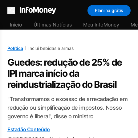
Planilha grátis
Menu
Início
Últimas Notícias
Meu InfoMoney
Me
Política
Inclui bebidas e armas
Guedes: redução de 25% de
IPI marca início da
reindustrialização do Brasil
"Transformamos o excesso de arrecadação em
redução ou simplificação de impostos. Nosso
governo é liberal", disse o ministro
Estadão Conteúdo