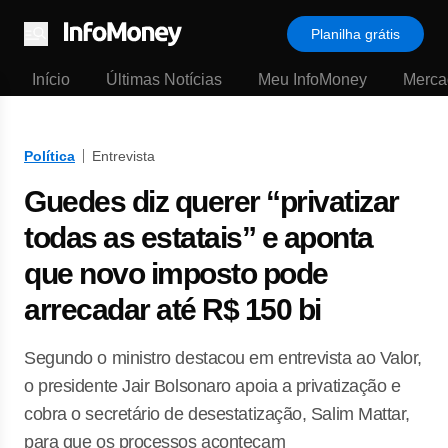
Planilha grátis
Menu
Início
Últimas Notícias
Meu InfoMoney
Merca
Política
Entrevista
Guedes diz querer “privatizar
todas as estatais” e aponta
que novo imposto pode
arrecadar até R$ 150 bi
Segundo o ministro destacou em entrevista ao Valor,
o presidente Jair Bolsonaro apoia a privatização e
cobra o secretário de desestatização, Salim Mattar,
para que os processos aconteçam