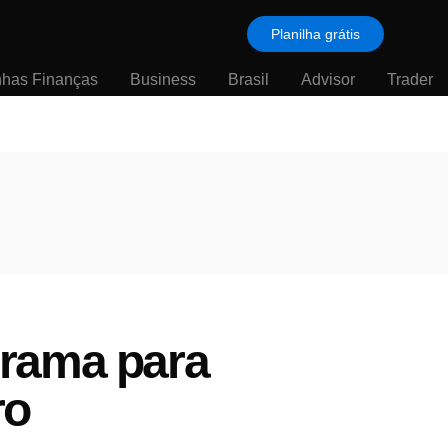
Planilha grátis
nhas Finanças
Business
Brasil
Advisor
Trader
grama para
ro