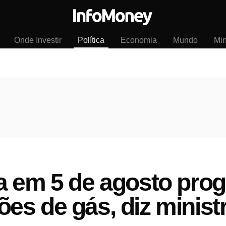
Onde Investir
Política
Economia
Mundo
Mi
a em 5 de agosto pro
jões de gás, diz minist