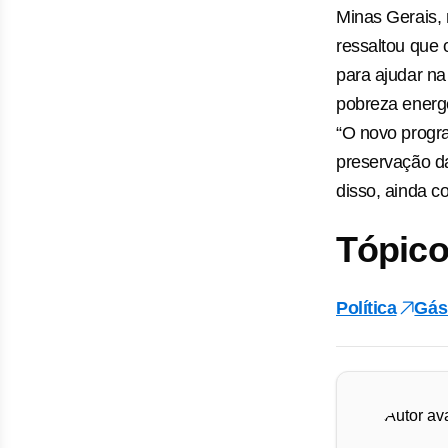
Minas Gerais, 
ressaltou que 
para ajudar na
pobreza energé
“O novo progr
preservação da
disso, ainda c
Tópico
Política
Gás