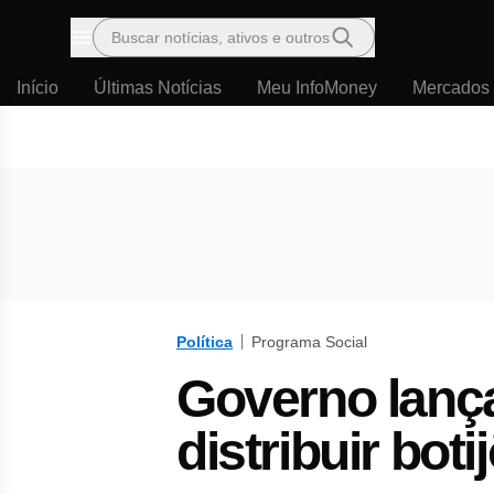
Buscar notícias, ativos e outros
Menu
Início
Últimas Notícias
Meu InfoMoney
Mercados
Política
Programa Social
Governo lanç
distribuir boti