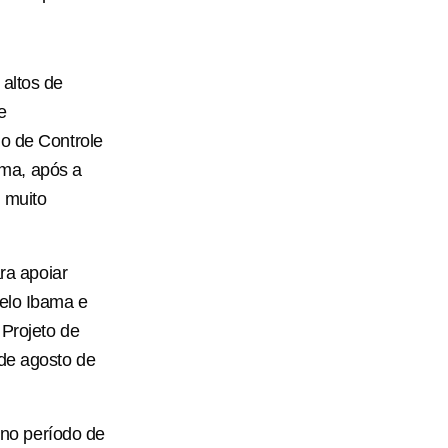
 altos de
e
io de Controle
ma, após a
 muito
ara apoiar
pelo Ibama e
 Projeto de
 de agosto de
no período de