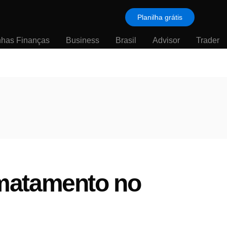
Planilha grátis
nhas Finanças
Business
Brasil
Advisor
Trader
smatamento no