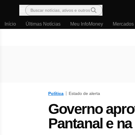
Buscar notícias, ativos e outros
Menu
Início
Últimas Notícias
Meu InfoMoney
Mercados
Política
Estado de alerta
Governo apro
Pantanal e na