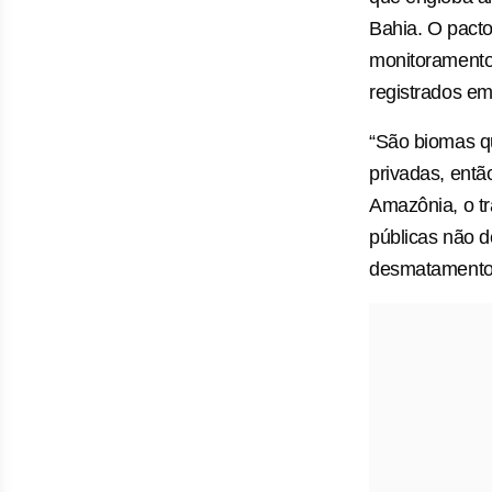
Bahia. O pacto
monitoramento
registrados e
“São biomas q
privadas, entã
Amazônia, o tr
públicas não 
desmatamentos