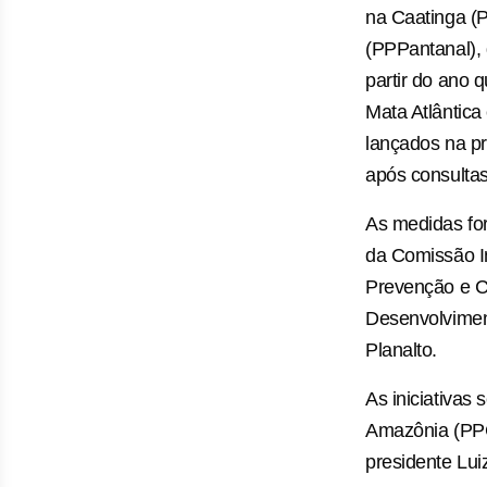
na Caatinga (
(PPPantanal),
partir do ano 
Mata Atlântic
lançados na pr
após consultas
As medidas fo
da Comissão I
Prevenção e C
Desenvolviment
Planalto.
As iniciativas
Amazônia (PPC
presidente Lui