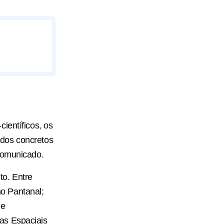
ientíficos, os
ados concretos
 comunicado.
o. Entre
o Pantanal;
de
as Espaciais