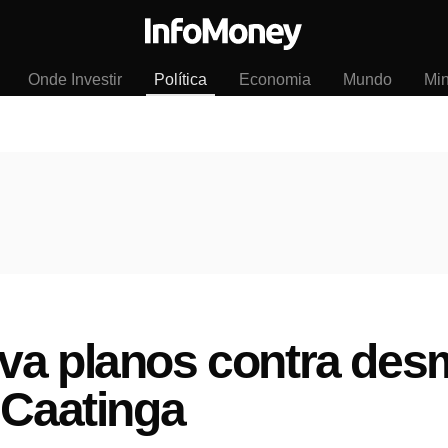
Onde Investir
Política
Economia
Mundo
Mi
va planos contra de
 Caatinga