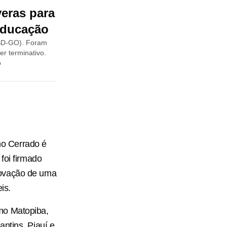
eras para
educação
PSD-GO). Foram
r terminativo.
o
o Cerrado é
foi firmado
rovação de uma
is.
mo Matopiba,
ntins, Piauí e