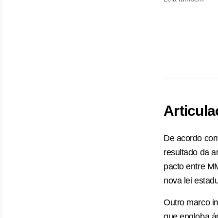
Articul
De acordo com
resultado da a
pacto entre M
nova lei estad
Outro marco i
que engloba ár