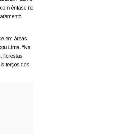
, com ênfase no
matamento
ce em áreas
icou Lima. “Na
 florestas
is terços dos