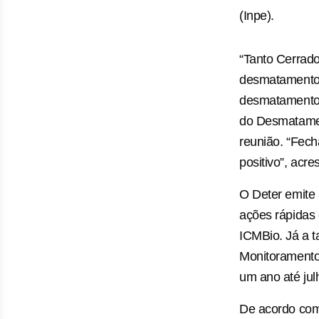
(Inpe).
“Tanto Cerrado
desmatamento, 
desmatamento n
do Desmatamen
reunião. “Fech
positivo”, acr
O Deter emite 
ações rápidas 
ICMBio. Já a t
Monitoramento 
um ano até jul
De acordo com