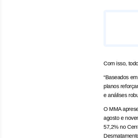
Com isso, todo
“Baseados em e
planos reforç
e análises rob
O MMA apresen
agosto e nove
57,2% no Cerr
Desmatamentos