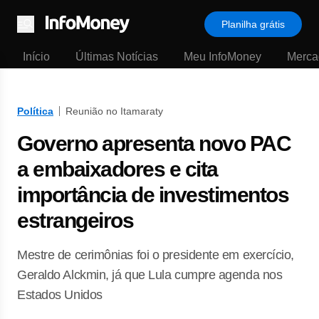
Planilha grátis
Menu
Início
Últimas Notícias
Meu InfoMoney
Merca
Política
Reunião no Itamaraty
Governo apresenta novo PAC
a embaixadores e cita
importância de investimentos
estrangeiros
Mestre de cerimônias foi o presidente em exercício,
Geraldo Alckmin, já que Lula cumpre agenda nos
Estados Unidos