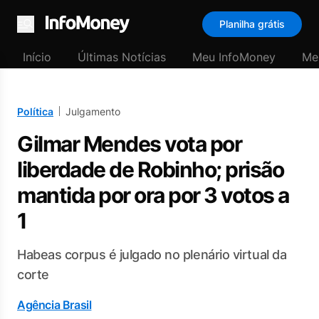
Planilha grátis
Menu
Início
Últimas Notícias
Meu InfoMoney
Me
Política
Julgamento
Gilmar Mendes vota por
liberdade de Robinho; prisão
mantida por ora por 3 votos a
1
Habeas corpus é julgado no plenário virtual da
corte
Agência Brasil