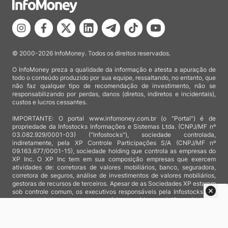
© 2000-2026 InfoMoney. Todos os direitos reservados.
O InfoMoney preza a qualidade da informação e atesta a apuração de
todo o conteúdo produzido por sua equipe, ressaltando, no entanto, que
não faz qualquer tipo de recomendação de investimento, não se
responsabilizando por perdas, danos (diretos, indiretos e incidentais),
custos e lucros cessantes.
IMPORTANTE: O portal www.infomoney.com.br (o "Portal") é de
propriedade da Infostocks Informações e Sistemas Ltda. (CNPJ/MF nº
03.082.929/0001-03) ("Infostocks"), sociedade controlada,
indiretamente, pela XP Controle Participações S/A (CNPJ/MF nº
09.163.677/0001-15), sociedade holding que controla as empresas do
XP Inc. O XP Inc tem em sua composição empresas que exercem
atividades de: corretoras de valores mobiliários, banco, seguradora,
corretora de seguros, análise de investimentos de valores mobiliários,
gestoras de recursos de terceiros. Apesar de as Sociedades XP estarem
sob controle comum, os executivos responsáveis pela Infostocks são
totalmente independentes e as notícias, matérias e opiniões veiculadas
no Portal não são, sob qualquer aspecto, direcionadas e/ou
influenciadas por relatórios de análise produzidos por áreas técnicas
das empresas do XP Inc, nem por decisões comerciais e de negócio de