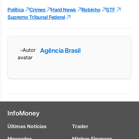
Política
Crimes
Hard News
Robinho
STF
Supremo Tribunal Federal
Agência Brasil
InfoMoney
Últimas Notícias
Trader
Mercados
Minhas Finanças