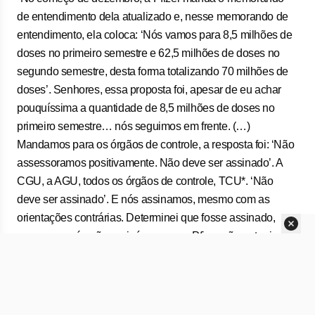
de entendimento dela atualizado e, nesse memorando de
entendimento, ela coloca: ‘Nós vamos para 8,5 milhões de
doses no primeiro semestre e 62,5 milhões de doses no
segundo semestre, desta forma totalizando 70 milhões de
doses’. Senhores, essa proposta foi, apesar de eu achar
pouquíssima a quantidade de 8,5 milhões de doses no
primeiro semestre… nós seguimos em frente. (…)
Mandamos para os órgãos de controle, a resposta foi: ‘Não
assessoramos positivamente. Não deve ser assinado’. A
CGU, a AGU, todos os órgãos de controle, TCU*. ‘Não
deve ser assinado’. E nós assinamos, mesmo com as
orientações contrárias. Determinei que fosse assinado,
porque, se nós não assinássemos, a Pfizer não entraria
com o registro na Anvisa. Então, o MOU foi assinado contra
as orientações da assessoria jurídica e controle externo,
interno e externo. Isso em dezembro”.