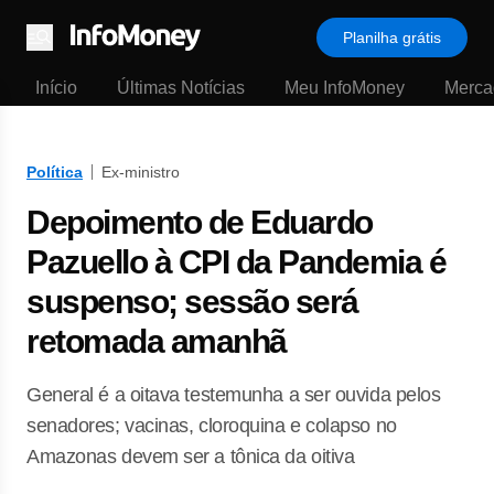
Planilha grátis
Menu
Início
Últimas Notícias
Meu InfoMoney
Merca
Política
Ex-ministro
Depoimento de Eduardo
Pazuello à CPI da Pandemia é
suspenso; sessão será
retomada amanhã
General é a oitava testemunha a ser ouvida pelos
senadores; vacinas, cloroquina e colapso no
Amazonas devem ser a tônica da oitiva