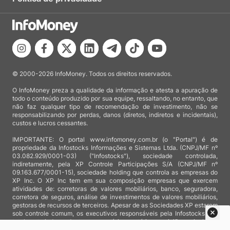
© 2000-2026 InfoMoney. Todos os direitos reservados.
O InfoMoney preza a qualidade da informação e atesta a apuração de
todo o conteúdo produzido por sua equipe, ressaltando, no entanto, que
não faz qualquer tipo de recomendação de investimento, não se
responsabilizando por perdas, danos (diretos, indiretos e incidentais),
custos e lucros cessantes.
IMPORTANTE: O portal www.infomoney.com.br (o "Portal") é de
propriedade da Infostocks Informações e Sistemas Ltda. (CNPJ/MF nº
03.082.929/0001-03) ("Infostocks"), sociedade controlada,
indiretamente, pela XP Controle Participações S/A (CNPJ/MF nº
09.163.677/0001-15), sociedade holding que controla as empresas do
XP Inc. O XP Inc tem em sua composição empresas que exercem
atividades de: corretoras de valores mobiliários, banco, seguradora,
corretora de seguros, análise de investimentos de valores mobiliários,
gestoras de recursos de terceiros. Apesar de as Sociedades XP estarem
sob controle comum, os executivos responsáveis pela Infostocks são
totalmente independentes e as notícias, matérias e opiniões veiculadas
no Portal não são, sob qualquer aspecto, direcionadas e/ou