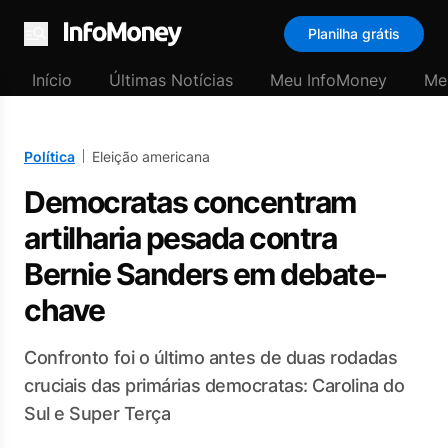
Planilha grátis
Menu
Início
Últimas Notícias
Meu InfoMoney
Me
Política
Eleição americana
Democratas concentram
artilharia pesada contra
Bernie Sanders em debate-
chave
Confronto foi o último antes de duas rodadas
cruciais das primárias democratas: Carolina do
Sul e Super Terça