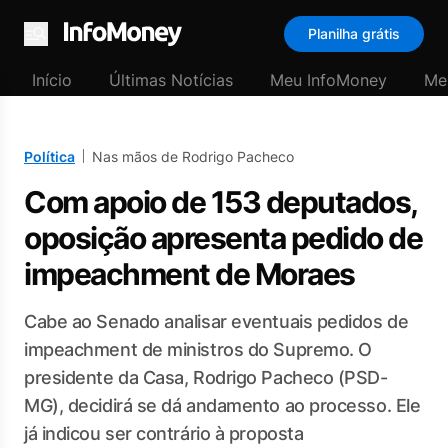
Planilha grátis
Menu
Início
Últimas Notícias
Meu InfoMoney
Me
Política
Nas mãos de Rodrigo Pacheco
Com apoio de 153 deputados,
oposição apresenta pedido de
impeachment de Moraes
Cabe ao Senado analisar eventuais pedidos de
impeachment de ministros do Supremo. O
presidente da Casa, Rodrigo Pacheco (PSD-
MG), decidirá se dá andamento ao processo. Ele
já indicou ser contrário à proposta