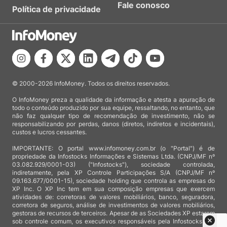
Fale conosco
Política de privacidade
© 2000-2026 InfoMoney. Todos os direitos reservados.
O InfoMoney preza a qualidade da informação e atesta a apuração de
todo o conteúdo produzido por sua equipe, ressaltando, no entanto, que
não faz qualquer tipo de recomendação de investimento, não se
responsabilizando por perdas, danos (diretos, indiretos e incidentais),
custos e lucros cessantes.
IMPORTANTE: O portal www.infomoney.com.br (o "Portal") é de
propriedade da Infostocks Informações e Sistemas Ltda. (CNPJ/MF nº
03.082.929/0001-03) ("Infostocks"), sociedade controlada,
indiretamente, pela XP Controle Participações S/A (CNPJ/MF nº
09.163.677/0001-15), sociedade holding que controla as empresas do
XP Inc. O XP Inc tem em sua composição empresas que exercem
atividades de: corretoras de valores mobiliários, banco, seguradora,
corretora de seguros, análise de investimentos de valores mobiliários,
gestoras de recursos de terceiros. Apesar de as Sociedades XP estarem
sob controle comum, os executivos responsáveis pela Infostocks são