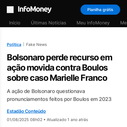
Planilha grátis
Menu
Início
Últimas Notícias
Meu InfoMoney
Me
Política
Fake News
Bolsonaro perde recurso em
ação movida contra Boulos
sobre caso Marielle Franco
A ação de Bolsonaro questionava
pronunciamentos feitos por Boulos em 2023
Estadão Conteúdo
01/08/2025 08h02
•
Atualizado 1 ano atrás