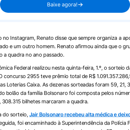
Baixe agora!
 no Instagram, Renato disse que sempre organiza a ap
hado e um outro homem. Renato afirmou ainda que o g
o a quadra no ano passado.
mica Federal realizou nesta quinta-feira, 1.º, o sorteio
O concurso 2955 teve prêmio total de R$ 1.091.357.286,5
as Loterias Caixa. As dezenas sorteadas foram 59, 21, 3
do bolão da família Bolsonaro foi composta pelos número
l, 308.315 bilhetes marcaram a quadra.
 do sorteio,
Jair Bolsonaro recebeu alta médica e deix
eguida, foi encaminhado à Superintendência da Polícia 