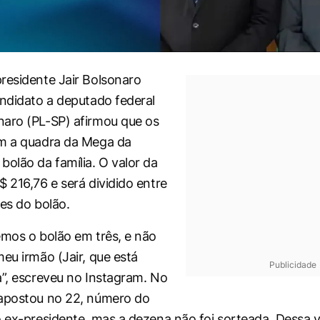
residente Jair Bolsonaro
andidato a deputado federal
aro (PL-SP) afirmou que os
am a quadra da Mega da
bolão da família. O valor da
$ 216,76 e será dividido entre
tes do bolão.
emos o bolão em três, e não
meu irmão (Jair, que está
Publicidade
a”, escreveu no Instagram. No
 apostou no 22, número do
o ex-presidente, mas a dezena não foi sorteada. Dessa v