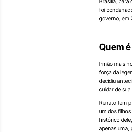
Brasília, par
foi condenado
governo, em 
Quem é 
Irmão mais no
força da lege
decidiu antec
cuidar de sua
Renato tem pe
um dos filhos
histórico del
apenas uma, p