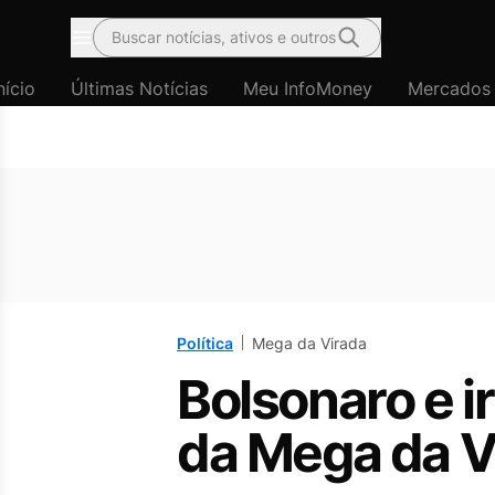
Buscar notícias, ativos e outros
Menu
nício
Últimas Notícias
Meu InfoMoney
Mercados
Política
Mega da Virada
Bolsonaro e 
da Mega da V