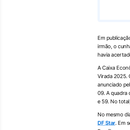
Em publicação
irmão, o cun
havia acertad
A Caixa Econô
Virada 2025. 
anunciado pel
09. A quadra 
e 59. No tota
No mesmo dia
DF Star
. Em s