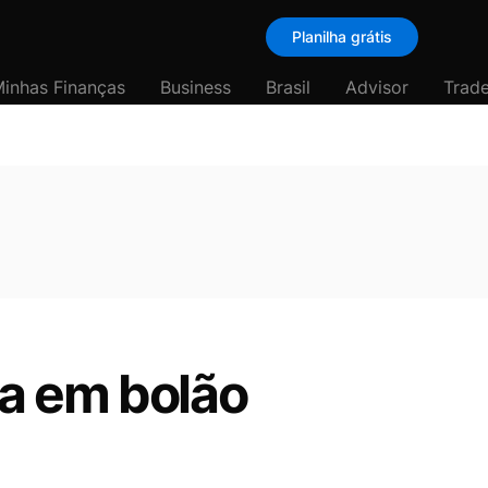
Planilha grátis
inhas Finanças
Business
Brasil
Advisor
Trade
a em bolão