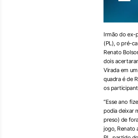
Irmão do ex-p
(PL), o pré-c
Renato Bolson
dois acertar
Virada em um 
quadra é de R
os participan
“Esse ano fiz
podia deixar 
preso) de for
jogo, Renato
PL, partido d