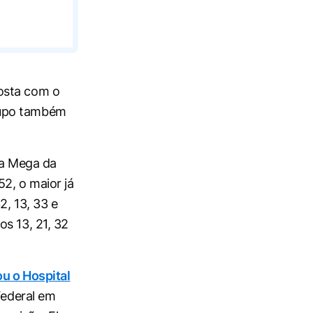
osta com o
rupo também
 da Mega da
2, o maior já
2, 13, 33 e
s 13, 21, 32
ou o Hospital
Federal em