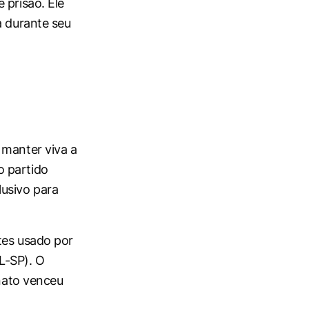
 prisão. Ele
a durante seu
 manter viva a
o partido
lusivo para
tes usado por
L-SP). O
enato venceu