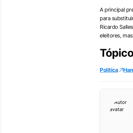
A principal p
para substitu
Ricardo Salle
eleitores, ma
Tópico
Política
Har