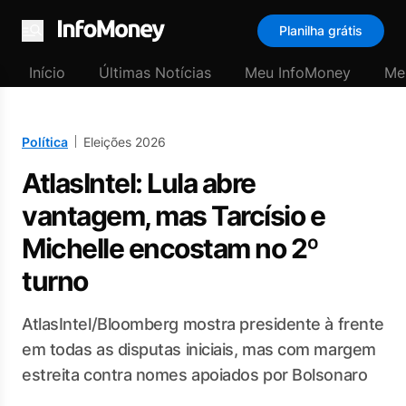
Planilha grátis
Menu
Início
Últimas Notícias
Meu InfoMoney
Me
Política
Eleições 2026
AtlasIntel: Lula abre
vantagem, mas Tarcísio e
Michelle encostam no 2º
turno
AtlasIntel/Bloomberg mostra presidente à frente
em todas as disputas iniciais, mas com margem
estreita contra nomes apoiados por Bolsonaro