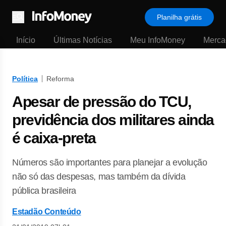
Planilha grátis
Menu
Início
Últimas Notícias
Meu InfoMoney
Merca
Política
Reforma
Apesar de pressão do TCU,
previdência dos militares ainda
é caixa-preta
Números são importantes para planejar a evolução
não só das despesas, mas também da dívida
pública brasileira
Estadão Conteúdo