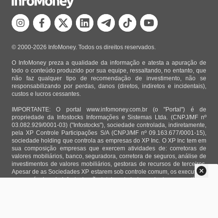
© 2000-2026 InfoMoney. Todos os direitos reservados.
O InfoMoney preza a qualidade da informação e atesta a apuração de
todo o conteúdo produzido por sua equipe, ressaltando, no entanto, que
não faz qualquer tipo de recomendação de investimento, não se
responsabilizando por perdas, danos (diretos, indiretos e incidentais),
custos e lucros cessantes.
IMPORTANTE: O portal www.infomoney.com.br (o "Portal") é de
propriedade da Infostocks Informações e Sistemas Ltda. (CNPJ/MF nº
03.082.929/0001-03) ("Infostocks"), sociedade controlada, indiretamente,
pela XP Controle Participações S/A (CNPJ/MF nº 09.163.677/0001-15),
sociedade holding que controla as empresas do XP Inc. O XP Inc tem em
sua composição empresas que exercem atividades de: corretoras de
valores mobiliários, banco, seguradora, corretora de seguros, análise de
investimentos de valores mobiliários, gestoras de recursos de terceiros.
Apesar de as Sociedades XP estarem sob controle comum, os executivos
responsáveis pela Infostocks são totalmente independentes e as notícias,
matérias e opiniões veiculadas no Portal não são, sob qualquer aspecto,
direcionadas e/ou influenciadas por relatórios de análise produzidos por
áreas técnicas das empresas do XP Inc, nem por decisões comerciais e
de negócio de tais sociedades, sendo produzidos de acordo com o juízo