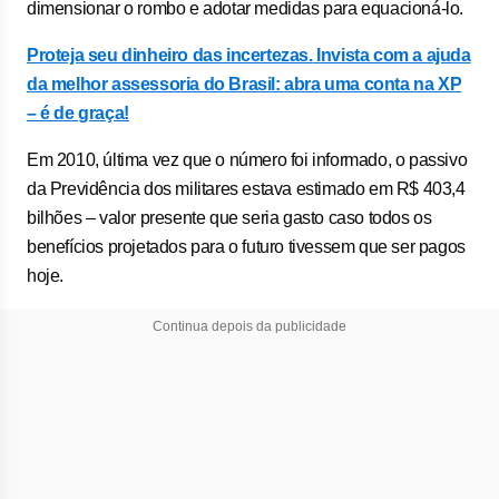
dimensionar o rombo e adotar medidas para equacioná-lo.
Proteja seu dinheiro das incertezas.
Invista com a ajuda
da melhor assessoria do Brasil:
abra uma conta na XP
– é de graça!
Em 2010, última vez que o número foi informado, o passivo
da Previdência dos militares estava estimado em R$ 403,4
bilhões – valor presente que seria gasto caso todos os
benefícios projetados para o futuro tivessem que ser pagos
hoje.
Continua depois da publicidade