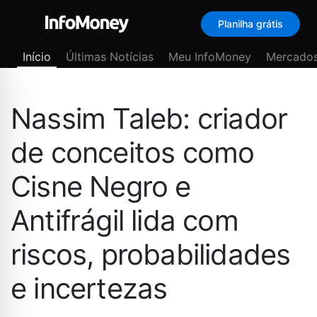
Planilha grátis
Menu
Início
Últimas Notícias
Meu InfoMoney
Mercado
Nassim Taleb: criador
de conceitos como
Cisne Negro e
Antifrágil lida com
riscos, probabilidades
e incertezas