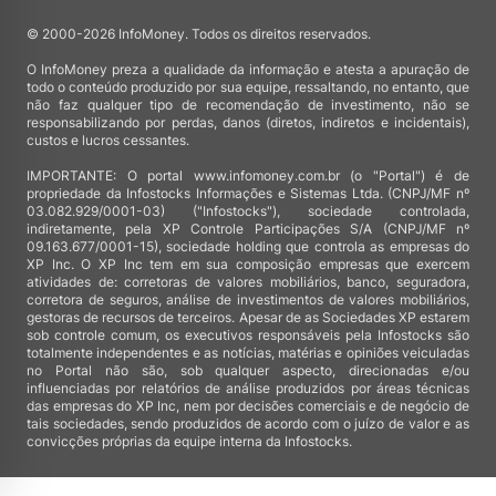
© 2000-2026 InfoMoney. Todos os direitos reservados.
O InfoMoney preza a qualidade da informação e atesta a apuração de
todo o conteúdo produzido por sua equipe, ressaltando, no entanto, que
não faz qualquer tipo de recomendação de investimento, não se
responsabilizando por perdas, danos (diretos, indiretos e incidentais),
custos e lucros cessantes.
IMPORTANTE: O portal www.infomoney.com.br (o "Portal") é de
propriedade da Infostocks Informações e Sistemas Ltda. (CNPJ/MF nº
03.082.929/0001-03) ("Infostocks"), sociedade controlada,
indiretamente, pela XP Controle Participações S/A (CNPJ/MF nº
09.163.677/0001-15), sociedade holding que controla as empresas do
XP Inc. O XP Inc tem em sua composição empresas que exercem
atividades de: corretoras de valores mobiliários, banco, seguradora,
corretora de seguros, análise de investimentos de valores mobiliários,
gestoras de recursos de terceiros. Apesar de as Sociedades XP estarem
sob controle comum, os executivos responsáveis pela Infostocks são
totalmente independentes e as notícias, matérias e opiniões veiculadas
no Portal não são, sob qualquer aspecto, direcionadas e/ou
influenciadas por relatórios de análise produzidos por áreas técnicas
das empresas do XP Inc, nem por decisões comerciais e de negócio de
tais sociedades, sendo produzidos de acordo com o juízo de valor e as
convicções próprias da equipe interna da Infostocks.