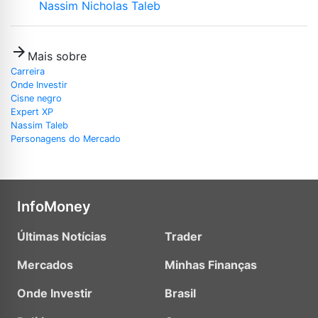
Nassim Nicholas Taleb
arrow_forward
Mais sobre
Carreira
Onde Investir
Cisne negro
Expert XP
Nassim Taleb
Personagens do Mercado
InfoMoney
Últimas Notícias
Trader
Mercados
Minhas Finanças
Onde Investir
Brasil