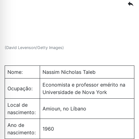
reply
(David Levenson/Getty Images)
Nome:
Nassim Nicholas Taleb
Economista e professor emérito na
Ocupação:
Universidade de Nova York
Local de
Amioun, no Líbano
nascimento:
Ano de
1960
nascimento: