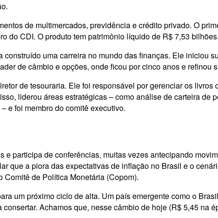
ão.
mentos de multimercados, previdência e crédito privado. O pri
ro do CDI. O produto tem patrimônio líquido de R$ 7,53 bilhões
a construído uma carreira no mundo das finanças. Ele iniciou s
trader de câmbio e opções, onde ficou por cinco anos e refinou
tor de tesouraria. Ele foi responsável por gerenciar os livros
isso, liderou áreas estratégicas – como análise de carteira d
– e foi membro do comitê executivo.
s e participa de conferências, muitas vezes antecipando movim
ar que a piora das expectativas de inflação no Brasil e o cená
io Comitê de Política Monetária (Copom).
ra um próximo ciclo de alta. Um país emergente como o Brasil 
ara consertar. Achamos que, nesse câmbio de hoje (R$ 5,45 na 