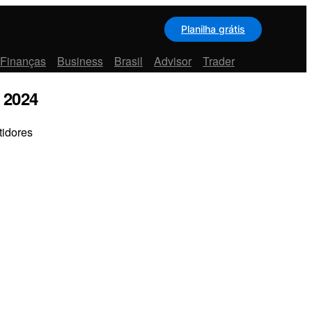
Planilha grátis
 Finanças
Business
Brasil
Advisor
Trader
 2024
tidores