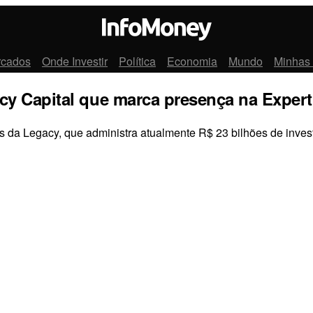
rcados
Onde Investir
Política
Economia
Mundo
Minhas
acy Capital que marca presença na Expert
 da Legacy, que administra atualmente R$ 23 bilhões de inves