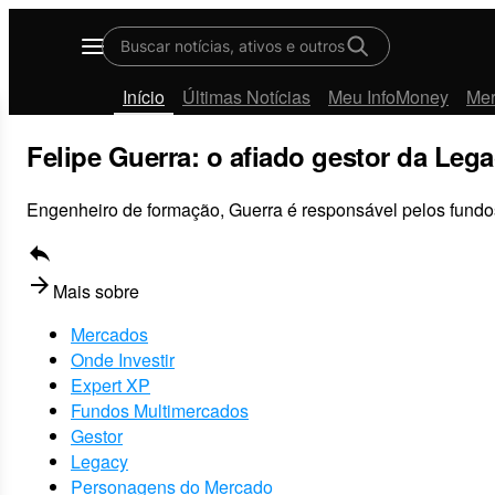
Buscar notícias, ativos e outros
Menu
Início
Últimas Notícias
Meu InfoMoney
Me
Felipe Guerra: o afiado gestor da Leg
Engenheiro de formação, Guerra é responsável pelos fundos
reply
arrow_forward
Mais sobre
Mercados
Onde Investir
Expert XP
Fundos Multimercados
Gestor
Legacy
Personagens do Mercado