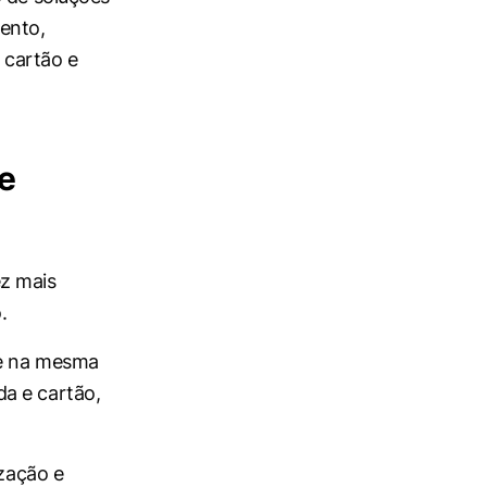
ento,
 cartão e
e
ez mais
.
ce na mesma
a e cartão,
ização e