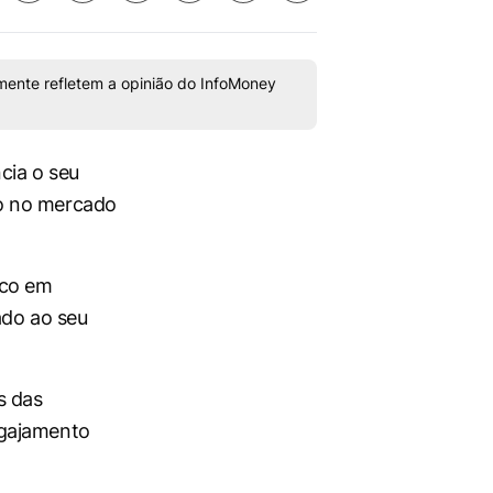
mente refletem a opinião do InfoMoney
cia o seu
ão no mercado
oco em
ado ao seu
s das
ngajamento