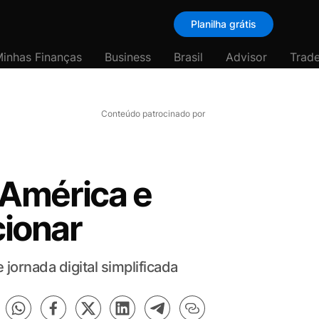
Planilha grátis
inhas Finanças
Business
Brasil
Advisor
Trade
Conteúdo patrocinado por
lAmérica e
cionar
jornada digital simplificada