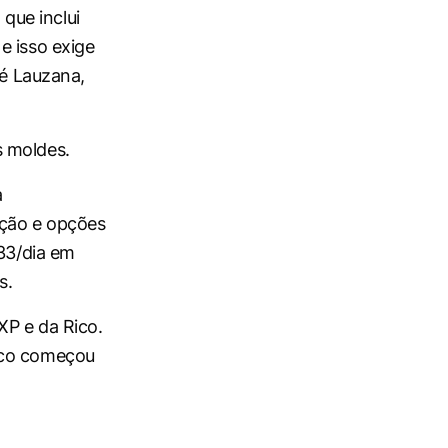
 que inclui
e isso exige
ré Lauzana,
s moldes.
a
eção e opções
,33/dia em
s.
XP e da Rico.
Rico começou