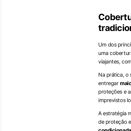
Cobertu
tradicio
Um dos princi
uma cobertura
viajantes, co
Na prática, o
entregar
maio
proteções e a
imprevistos l
A estratégia 
de proteção 
condicionad