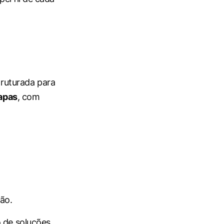
truturada para
tapas
, com
ão.
o de soluções