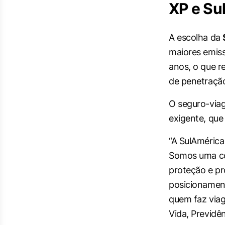
XP e Su
A escolha da
maiores emiss
anos, o que r
de penetraçã
O seguro-viag
exigente, que 
“A SulAmérica
Somos uma co
proteção e pr
posicionament
quem faz viag
Vida, Previdê