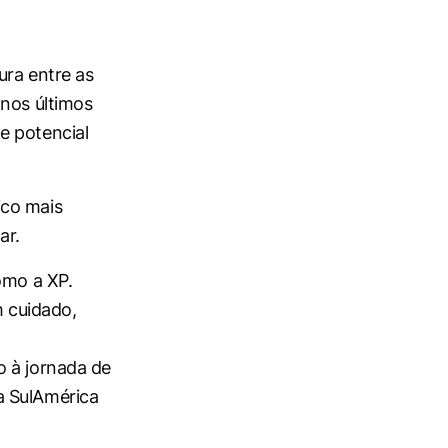
ura entre as
 nos últimos
e potencial
ico mais
ar.
omo a XP.
 cuidado,
o à jornada de
a SulAmérica