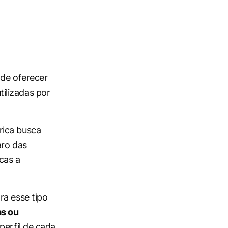
 de oferecer
ilizadas por
rica busca
aro das
cas a
ra esse tipo
as ou
perfil de cada