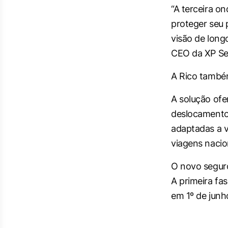
“A terceira on
proteger seu 
visão de long
CEO da XP Se
A Rico também
A solução ofe
deslocamentos
adaptadas a v
viagens nacion
O novo seguro
A primeira f
em 1º de junh