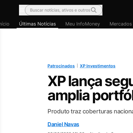
Buscar notícias, ativos e outros
Menu
nício
Últimas Notícias
Meu InfoMoney
Mercados
Patrocinados
XP Investimentos
XP lança seg
amplia portfó
Produto traz coberturas naciona
Daniel Navas