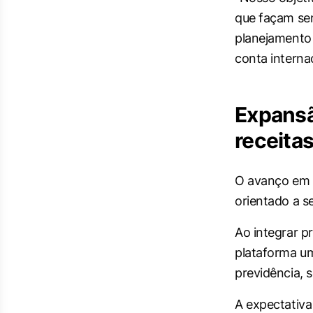
que façam sen
planejamento
conta interna
Expansã
receita
O avanço em s
orientado a s
Ao integrar p
plataforma um
previdência, 
A expectativa