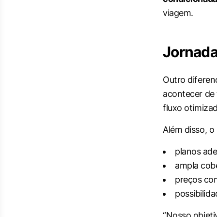
viagem.
Jornada 
Outro diferenc
acontecer de
fluxo otimiza
Além disso, o
planos ader
ampla cobe
preços co
possibilid
“Nosso objeti