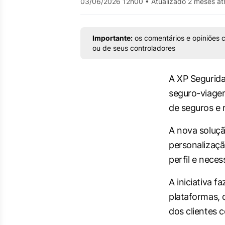
03/06/2026 12h00
•
Atualizado 2 meses at
Importante:
os comentários e opiniões c
ou de seus controladores
A XP Segurida
seguro-viage
de seguros e 
A nova soluçã
personalizaçã
perfil e neces
A iniciativa 
plataformas,
dos clientes 