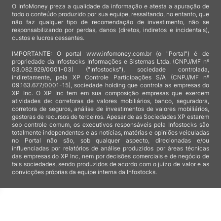
O InfoMoney preza a qualidade da informação e atesta a apuração de
todo o conteúdo produzido por sua equipe, ressaltando, no entanto, que
não faz qualquer tipo de recomendação de investimento, não se
responsabilizando por perdas, danos (diretos, indiretos e incidentais),
custos e lucros cessantes.
IMPORTANTE: O portal www.infomoney.com.br (o "Portal") é de
propriedade da Infostocks Informações e Sistemas Ltda. (CNPJ/MF nº
03.082.929/0001-03) ("Infostocks"), sociedade controlada,
indiretamente, pela XP Controle Participações S/A (CNPJ/MF nº
09.163.677/0001-15), sociedade holding que controla as empresas do
XP Inc. O XP Inc tem em sua composição empresas que exercem
atividades de: corretoras de valores mobiliários, banco, seguradora,
corretora de seguros, análise de investimentos de valores mobiliários,
gestoras de recursos de terceiros. Apesar de as Sociedades XP estarem
sob controle comum, os executivos responsáveis pela Infostocks são
totalmente independentes e as notícias, matérias e opiniões veiculadas
no Portal não são, sob qualquer aspecto, direcionadas e/ou
influenciadas por relatórios de análise produzidos por áreas técnicas
das empresas do XP Inc, nem por decisões comerciais e de negócio de
tais sociedades, sendo produzidos de acordo com o juízo de valor e as
convicções próprias da equipe interna da Infostocks.