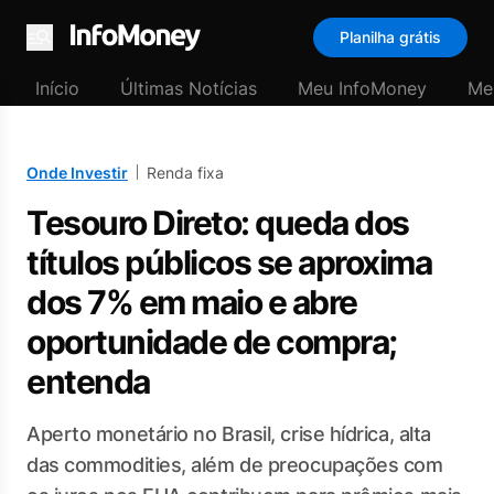
Planilha grátis
Menu
Início
Últimas Notícias
Meu InfoMoney
Me
Onde Investir
Renda fixa
Tesouro Direto: queda dos
títulos públicos se aproxima
dos 7% em maio e abre
oportunidade de compra;
entenda
Aperto monetário no Brasil, crise hídrica, alta
das commodities, além de preocupações com