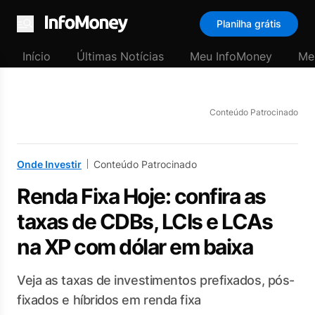
Planilha grátis
Menu
Início
Últimas Notícias
Meu InfoMoney
Me
Conteúdo Patrocinado
Onde Investir
Conteúdo Patrocinado
Renda Fixa Hoje: confira as
taxas de CDBs, LCIs e LCAs
na XP com dólar em baixa
Veja as taxas de investimentos prefixados, pós-
fixados e híbridos em renda fixa