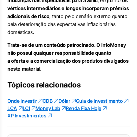
mudanças nas expectativas para a Selic
, enquanto
os
vértices intermediários e longos incorporam prêmios
adicionais de risco
, tanto pelo cenário externo quanto
pela deterioração das expectativas inflacionárias
domésticas.
Trata-se de um conteúdo patrocinado. O InfoMoney
não possui qualquer responsabilidade quanto
a o
ferta e a comercialização dos produtos divulgados
neste material.
Tópicos relacionados
Onde Investir
CDB
Dólar
Guia de Investimento
LCA
LCI
Money Lab
Renda Fixa Hoje
XP Investimentos