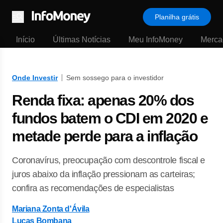
Planilha grátis
Menu
Início
Últimas Notícias
Meu InfoMoney
Merca
Onde Investir
Sem sossego para o investidor
Renda fixa: apenas 20% dos
fundos batem o CDI em 2020 e
metade perde para a inflação
Coronavírus, preocupação com descontrole fiscal e
juros abaixo da inflação pressionam as carteiras;
confira as recomendações de especialistas
Mariana Zonta d'Ávila
Lucas Bombana