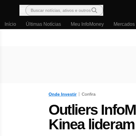
Buscar notícias, ativos e outros
Menu
Início
Últimas Notícias
Meu InfoMoney
Mercados
Onde Investir
Confira
Outliers Info
Kinea lideram