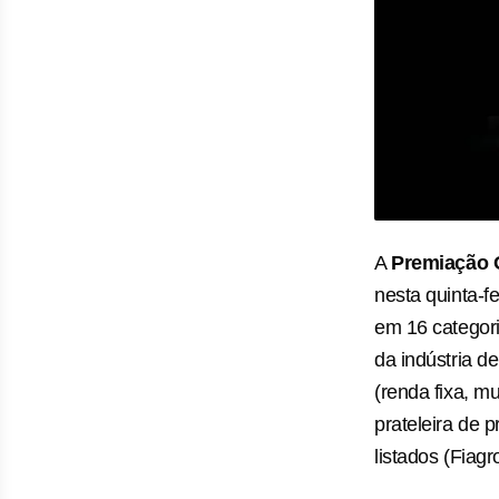
A
Premiação O
nesta quinta-f
em 16 categor
da indústria d
(renda fixa, m
prateleira de 
listados (Fiagro