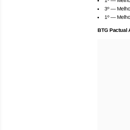
1º — Melho
3º — Melho
1º — Melho
BTG Pactual 