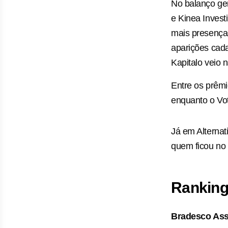
No balanço ger
e Kinea Inves
mais presença
aparições cada
Kapitalo veio 
Entre os prêmi
enquanto o Vot
Já em Alternati
quem ficou no 
Ranking
Bradesco Ass