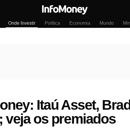
Onde Investir
Política
Economia
Mundo
Mi
Money: Itaú Asset, Bra
; veja os premiados