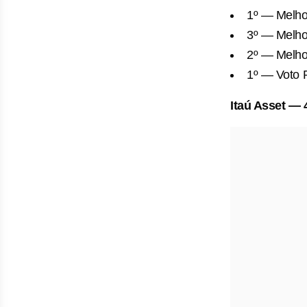
1º — Melho
3º — Melho
2º — Melho
1º — Voto 
Itaú Asset — 