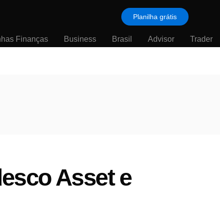
Planilha grátis
nhas Finanças
Business
Brasil
Advisor
Trader
desco Asset e