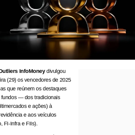
utliers InfoMoney
divulgou
eira (29) os vencedores de 2025
ias que reúnem os destaques
e fundos — dos tradicionais
ultimercados e ações) à
previdência e aos veículos
, FI-Infra e FIIs).