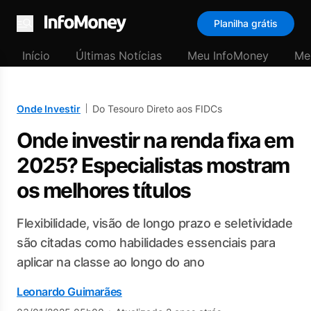
Planilha grátis
Menu
Início
Últimas Notícias
Meu InfoMoney
Me
Onde Investir
Do Tesouro Direto aos FIDCs
Onde investir na renda fixa em
2025? Especialistas mostram
os melhores títulos
Flexibilidade, visão de longo prazo e seletividade
são citadas como habilidades essenciais para
aplicar na classe ao longo do ano
Leonardo Guimarães