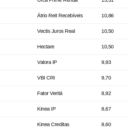
Urca Prime Renda
13,31
Átrio Reit Recebíveis
10,86
Vectis Juros Real
10,50
Hectare
10,50
Valora IP
9,93
VBI CRI
9,70
Fator Veritá
8,92
Kinea IP
8,67
Kinea Creditas
8,60