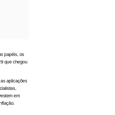
ns papéis, os
29 que chegou
 as aplicações
ialistas,
nvestem em
nflação.