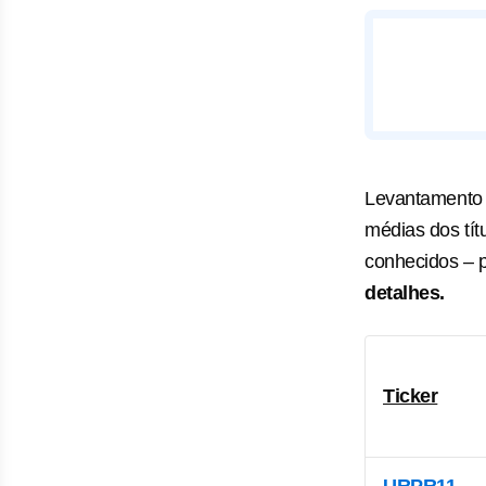
Levantamento
médias dos tít
conhecidos – p
detalhes.
Ticker