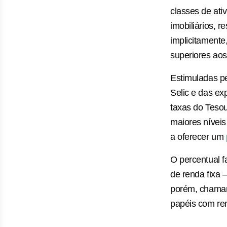
classes de ati
imobiliários, r
implicitamente
superiores aos
Estimuladas pel
Selic e das exp
taxas do Tesou
maiores nívei
a oferecer um
O percentual f
de renda fixa 
porém, chamam 
papéis com rent