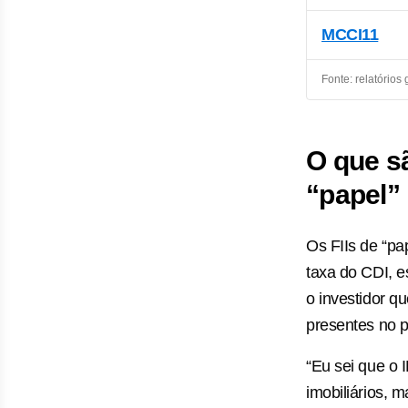
MCCI11
Fonte: relatórios
O que s
“papel”
Os FIIs de “pap
taxa do CDI, e
o investidor q
presentes no po
“Eu sei que o 
imobiliários, 