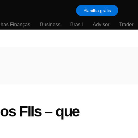
Planilha grátis
nhas Finanças
Business
Brasil
Advisor
Trader
s FIIs – que