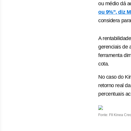
ou médio dá ao
ou 9%”, diz M
considera para 
A rentabilidad
gerenciais de 
ferramenta dim
cota.
No caso do Kin
retorno real d
percentuais ac
Fonte: FII Kinea Cr