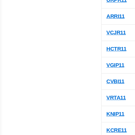
URPR11
ARRI11
VCJR11
HCTR11
VGIP11
CVBI11
VRTA11
KNIP11
KCRE11