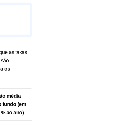
que as taxas
 são
ra os
ão média
o fundo (em
 % ao ano)