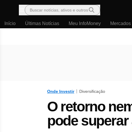
Buscar notícias, ativos e outros
Menu
Início
Últimas Notícias
Meu InfoMoney
Mercados
Onde Investir
Diversificação
O retorno nem
pode superar