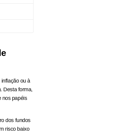
de
 inflação ou à
). Desta forma,
e nos papéis
iro dos fundos
m risco baixo