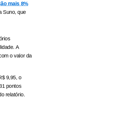
ação mais 8%
a Suno, que
órios
lidade. A
com o valor da
R$ 9,95, o
,31 pontos
 relatório.