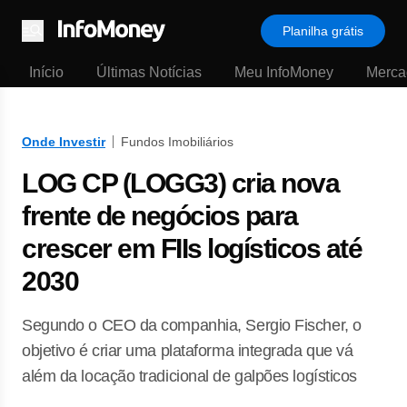
Planilha grátis
Menu
Início
Últimas Notícias
Meu InfoMoney
Merca
Onde Investir
Fundos Imobiliários
LOG CP (LOGG3) cria nova
frente de negócios para
crescer em FIIs logísticos até
2030
Segundo o CEO da companhia, Sergio Fischer, o
objetivo é criar uma plataforma integrada que vá
além da locação tradicional de galpões logísticos