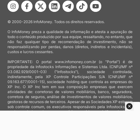
© 2000-2026 InfoMoney. Todos os direitos reservados.
O InfoMoney preza a qualidade da informação e atesta a apuração de
todo o conteúdo produzido por sua equipe, ressaltando, no entanto, que
não faz qualquer tipo de recomendação de investimento, não se
responsabilizando por perdas, danos (diretos, indiretos e incidentais),
custos e lucros cessantes.
IMPORTANTE: O portal www.infomoney.com.br (o "Portal") é de
propriedade da Infostocks Informações e Sistemas Ltda. (CNPJ/MF nº
03.082.929/0001-03) ("Infostocks"), sociedade controlada,
indiretamente, pela XP Controle Participações S/A (CNPJ/MF nº
09.163.677/0001-15), sociedade holding que controla as empresas do
XP Inc. O XP Inc tem em sua composição empresas que exercem
atividades de: corretoras de valores mobiliários, banco, seguradora,
corretora de seguros, análise de investimentos de valores mobiliários,
gestoras de recursos de terceiros. Apesar de as Sociedades XP estarem
sob controle comum, os executivos responsáveis pela Infostocks são
totalmente independentes e as notícias, matérias e opiniões veiculadas
no Portal não são, sob qualquer aspecto, direcionadas e/ou
influenciadas por relatórios de análise produzidos por áreas técnicas
das empresas do XP Inc, nem por decisões comerciais e de negócio de
tais sociedades, sendo produzidos de acordo com o juízo de valor e as
convicções próprias da equipe interna da Infostocks.