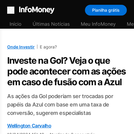
Planilha grátis
Menu
Início
Últimas Notícias
Meu InfoMoney
Me
Onde Investir
E agora?
Investe na Gol? Veja o que
pode acontecer com as ações
em caso de fusão com a Azul
As ações da Gol poderiam ser trocadas por
papéis da Azul com base em uma taxa de
conversão, sugerem especialistas
Wellington Carvalho