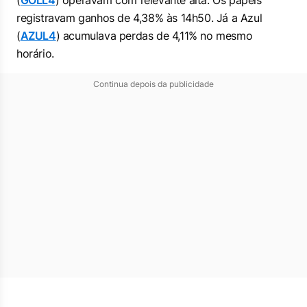
(
GOLL4
) operavam com relevante alta. Os papéis
registravam ganhos de 4,38% às 14h50. Já a Azul
(
AZUL4
) acumulava perdas de 4,11% no mesmo
horário.
Continua depois da publicidade