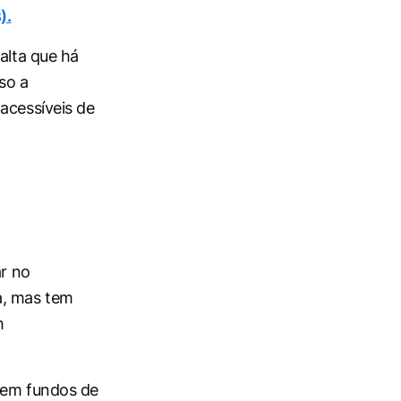
).
alta que há
so a
acessíveis de
ar no
a, mas tem
m
r em fundos de