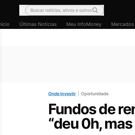
Buscar notícias, ativos e outros
Menu
nício
Últimas Notícias
Meu InfoMoney
Mercados
Onde Investir
Oportunidade
Fundos de ren
“deu 0h, mas 