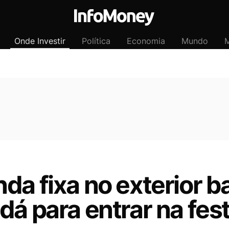
Onde Investir
Política
Economia
Mundo
M
da fixa no exterior b
dá para entrar na fes