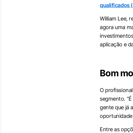
qualificados 
William Lee, 
agora uma mai
investimentos
aplicação e d
Bom mo
O profissiona
segmento. “É
gente que já 
oportunidade p
Entre as opçõ