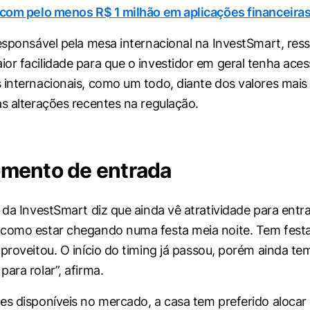
(com pelo menos R$ 1 milhão em aplicações financeiras
responsável pela mesa internacional na InvestSmart, ress
or facilidade para que o investidor em geral tenha aces
 internacionais, como um todo, diante dos valores mais 
as alterações recentes na regulação.
mento de entrada
l da InvestSmart diz que ainda vê atratividade para entr
 como estar chegando numa festa meia noite. Tem fest
aproveitou. O início do
timing
já passou, porém ainda te
ara rolar”, afirma.
es disponíveis no mercado, a casa tem preferido aloca