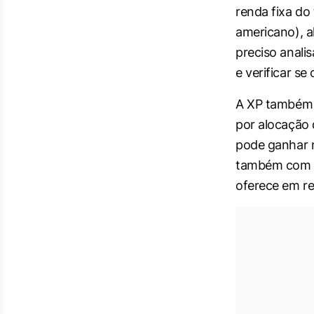
renda fixa do
americano), a
preciso analis
e verificar se
A XP também v
por alocação
pode ganhar n
também com 
oferece em rel