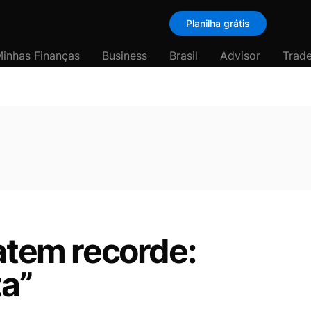
Planilha grátis
inhas Finanças
Business
Brasil
Advisor
Trade
atem recorde:
ta”