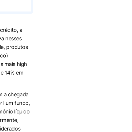
crédito, a
va nesses
le, produtos
sco)
os mais
high
 de 14% em
m a chegada
ril um fundo,
ônio líquido
ormente,
siderados