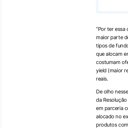
“Por ter essa
maior parte d
tipos de fund
que alocam em
costumam ofe
yield
(maior r
reais.
De olho ness
da Resolução 
em parceria c
alocado no ex
produtos com