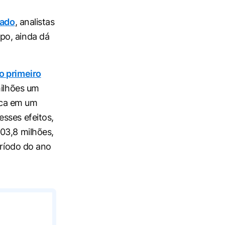
cado
, analistas
po, ainda dá
o primeiro
milhões um
ica em um
sses efeitos,
03,8 milhões,
íodo do ano