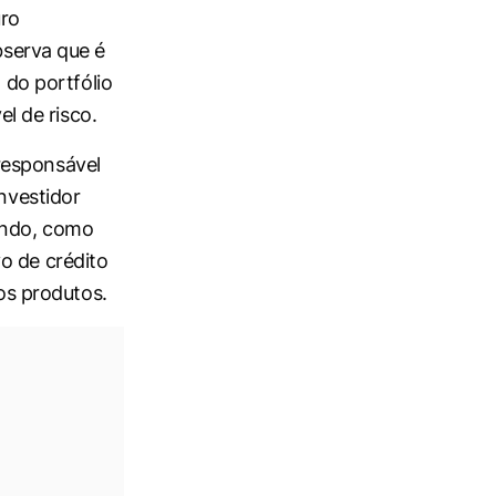
uro
bserva que é
 do portfólio
el de risco.
responsável
nvestidor
undo, como
vo de crédito
los produtos.