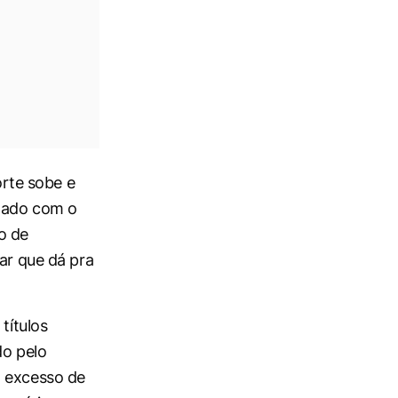
orte sobe e
idado com o
o de
ar que dá pra
títulos
do pelo
o excesso de