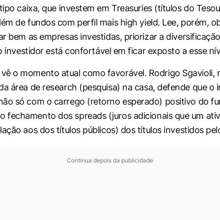
 tipo caixa, que investem em
Treasuries
(títulos do Teso
lém de fundos com perfil mais
high yield.
Lee, porém, o
ar bem as empresas investidas, priorizar a diversificação
 o investidor está confortável em ficar exposto a esse nív
ê o momento atual como favorável. Rodrigo Sgavioli, 
 da área de
research
(pesquisa) na casa, defende que o i
ão só com o carrego (retorno esperado) positivo do f
o fechamento dos
spreads
(juros adicionais que um ati
ação aos dos títulos públicos) dos títulos investidos pe
Continua depois da publicidade