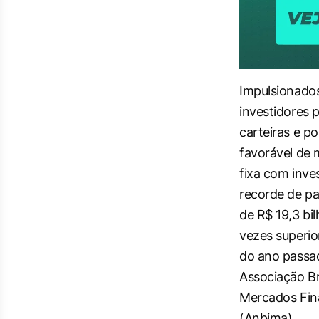
Impulsionados
investidores p
carteiras e 
favorável de 
fixa com inve
recorde de pa
de R$ 19,3 bil
vezes superio
do ano passa
Associação Br
Mercados Fina
(Anbima).