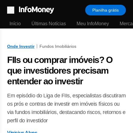
Planilha grátis
Menu
Início
Últimas Notícias
Meu InfoMoney
Merca
Onde Investir
Fundos Imobiliários
FIIs ou comprar imóveis? O
que investidores precisam
entender ao investir
Em episódio do Liga de FIIs, especialistas discutiram
os prós e contras de investir em imóveis físicos ou
via fundos imobiliários, destacando riscos, retornos e
perfil do investidor
Vinicius Alves