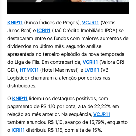
KNIP11
(Kinea Índices de Preços),
VCJR11
(Vectis
Juros Real) e
ICRI11
(Itaú Crédito Imobiliário IPCA) se
destacaram entre os fundos com maiores aumentos de
dividendos no último mês, segundo análise
apresentada no terceiro episódio da nova temporada
do Liga de FIIs. Em contrapartida,
VGRI11
(Valora CRI
CDI),
HTMX11
(Hotel Maxinvest) e
LVBI11
(VBI
Logístico) chamaram a atenção por cortes nas
distribuições.
O
KNIP11
liderou os destaques positivos, com
pagamento de R$ 1,10 por cota, alta de 22,22% em
relação ao mês anterior. Na sequência,
VCJR11
também anunciou R$ 1,10, avanço de 15,79%, enquanto
o
ICRI11
distribuiu R$ 1,15, com alta de 15%.