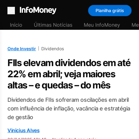
Planilha grátis
Menu
Início
Últimas Notícias
Meu InfoMoney
Me
Onde Investir
Dividendos
FIIs elevam dividendos em até
22% em abril; veja maiores
altas – e quedas – do mês
Dividendos de FIIs sofreram oscilações em abril
com influência de inflação, vacância e estratégia
de gestão
Vinicius Alves