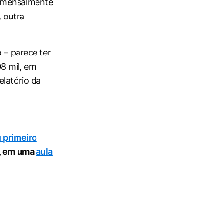
s mensalmente
, outra
 – parece ter
08 mil, em
elatório da
u primeiro
l, em uma
aula