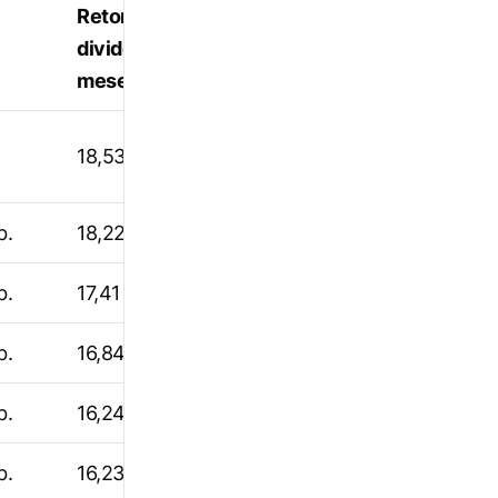
Retorno com
dividendos – 12
meses (%)*
18,53
b.
18,22
b.
17,41
b.
16,84
b.
16,24
b.
16,23