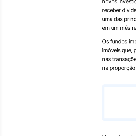
novos investi
receber divid
uma das princ
em um mês reg
Os fundos imo
imóveis que, 
nas transações
na proporção