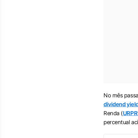
No mês passad
dividend yiel
Renda (
URPR
percentual ac