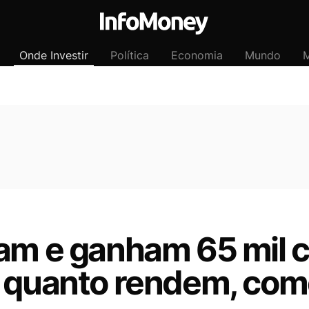
Onde Investir
Política
Economia
Mundo
M
am e ganham 65 mil c
a quanto rendem, com