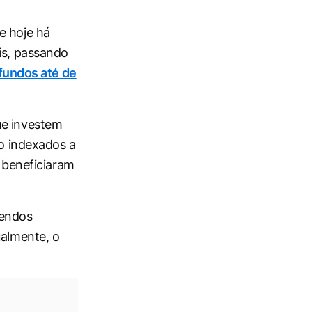
e hoje há
is, passando
fundos até de
ue investem
ão indexados a
e beneficiaram
dendos
ualmente, o