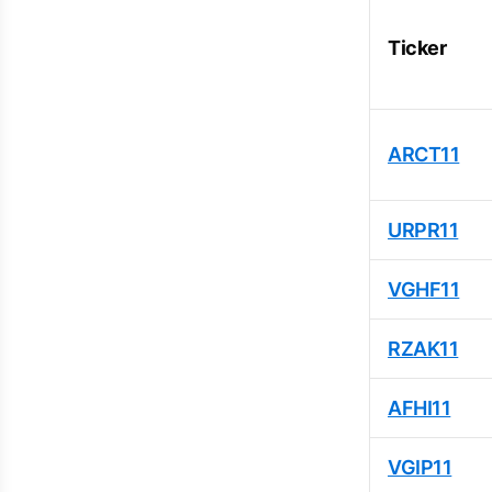
Ticker
ARCT11
URPR11
VGHF11
RZAK11
AFHI11
VGIP11