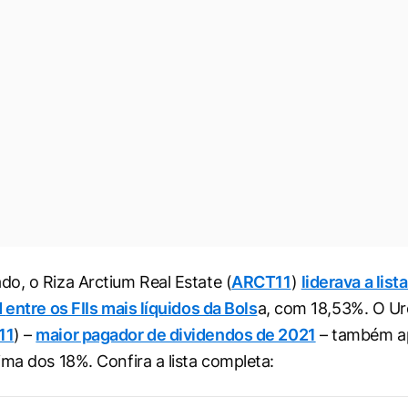
o, o Riza Arctium Real Estate (
ARCT11
)
liderava a lis
d
entre os FIIs mais líquidos da Bols
a, com 18,53%. O Ur
11
) –
maior pagador de dividendos de 2021
– também a
ima dos 18%. Confira a lista completa: