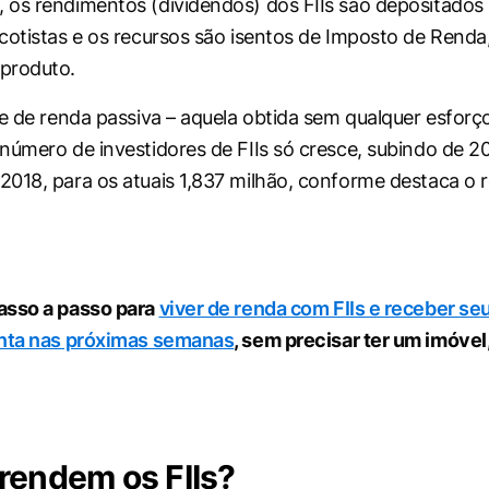
 os rendimentos (dividendos) dos FIIs são depositado
cotistas e os recursos são isentos de Imposto de Renda
produto.
de de renda passiva – aquela obtida sem qualquer esforço
número de investidores de FIIs só cresce, subindo de 2
018, para os atuais 1,837 milhão, conforme destaca o r
asso a passo para
viver de renda com FIIs e receber se
onta nas próximas semanas
, sem precisar ter um imóve
rendem os FIIs?