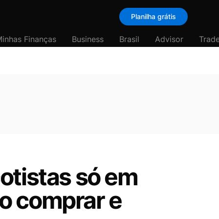
Planilha grátis
inhas Finanças
Business
Brasil
Advisor
Trade
otistas só em
o comprar e