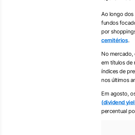
Ao longo dos 
fundos focado
por shoppings
cemitérios
.
No mercado, o
em títulos de
índices de pr
nos últimos a
Em agosto, os
(
dividend yie
percentual po