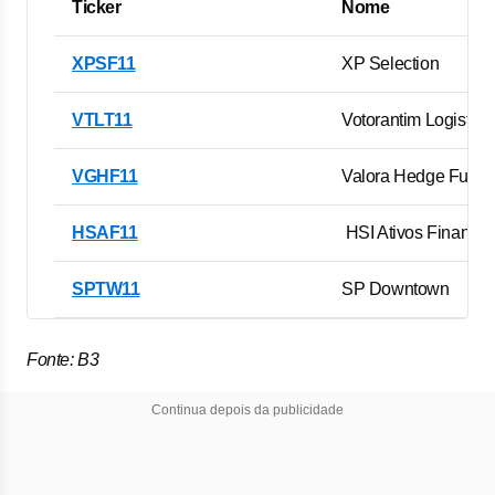
Ticker
Nome
XPSF11
XP Selection
VTLT11
Votorantim Logistica
VGHF11
Valora Hedge Fund
HSAF11
HSI Ativos Financei
SPTW11
SP Downtown
Fonte: B3
Continua depois da publicidade