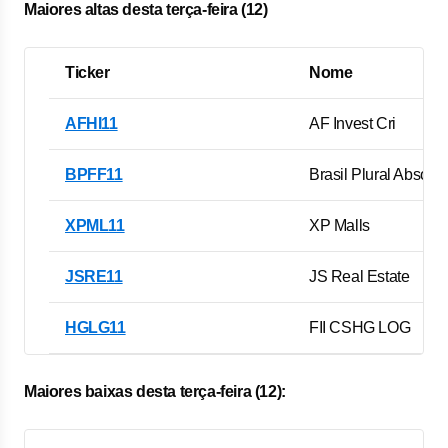
Maiores altas desta terça-feira (12)
Ticker
Nome
AFHI11
AF Invest Cri
BPFF11
Brasil Plural Absolut
XPML11
XP Malls
JSRE11
JS Real Estate
HGLG11
FII CSHG LOG
Maiores baixas desta terça-feira (12):