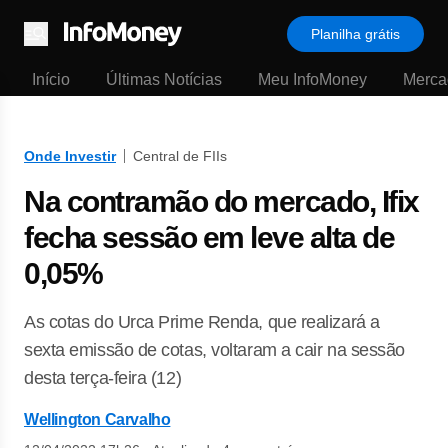
Planilha grátis
Menu
Início
Últimas Notícias
Meu InfoMoney
Merca
Onde Investir
Central de FIIs
Na contramão do mercado, Ifix
fecha sessão em leve alta de
0,05%
As cotas do Urca Prime Renda, que realizará a
sexta emissão de cotas, voltaram a cair na sessão
desta terça-feira (12)
Wellington Carvalho