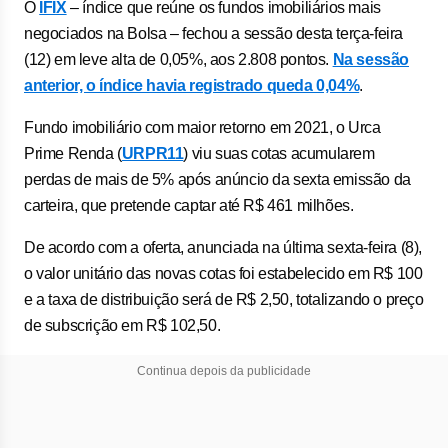
O
IFIX
– índice que reúne os fundos imobiliários mais
negociados na Bolsa – fechou a sessão desta terça-feira
(12) em leve alta de 0,05%, aos 2.808 pontos.
Na sessão
anterior, o índice havia registrado queda 0,04%
.
Fundo imobiliário com maior retorno em 2021, o Urca
Prime Renda (
URPR11
) viu suas cotas acumularem
perdas de mais de 5% após anúncio da sexta emissão da
carteira, que pretende captar até R$ 461 milhões.
De acordo com a oferta, anunciada na última sexta-feira (8),
o valor unitário das novas cotas foi estabelecido em R$ 100
e a taxa de distribuição será de R$ 2,50, totalizando o preço
de subscrição em R$ 102,50.
Continua depois da publicidade