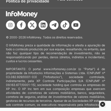
Política de privacidade
© 2000-2026 InfoMoney. Todos os direitos reservados.
O InfoMoney preza a qualidade da informação e atesta a apuração de
todo o conteúdo produzido por sua equipe, ressaltando, no entanto, que
não faz qualquer tipo de recomendação de investimento, não se
responsabilizando por perdas, danos (diretos, indiretos e incidentais),
custos e lucros cessantes.
IMPORTANTE: O portal www.infomoney.com.br (o "Portal") é de
propriedade da Infostocks Informações e Sistemas Ltda. (CNPJ/MF nº
03.082.929/0001-03) ("Infostocks"), sociedade controlada,
indiretamente, pela XP Controle Participações S/A (CNPJ/MF nº
09.163.677/0001-15), sociedade holding que controla as empresas do
XP Inc. O XP Inc tem em sua composição empresas que exercem
atividades de: corretoras de valores mobiliários, banco, seguradora,
corretora de seguros, análise de investimentos de valores mobiliários,
gestoras de recursos de terceiros. Apesar de as Sociedades XP estarem
sob controle comum, os executivos responsáveis pela Infostocks são
totalmente independentes e as notícias, matérias e opiniões veiculadas