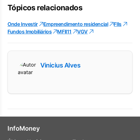
Tópicos relacionados
Onde Investir
Empreendimento residencial
FIIs
Fundos Imobiliários
MFII11
VGV
Vinicius Alves
InfoMoney