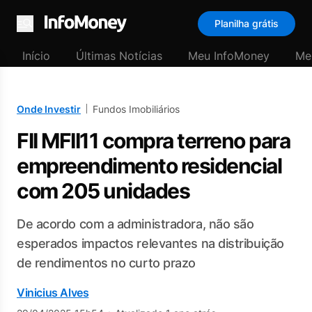
Planilha grátis
Menu
Início
Últimas Notícias
Meu InfoMoney
Me
Onde Investir
Fundos Imobiliários
FII MFII11 compra terreno para
empreendimento residencial
com 205 unidades
De acordo com a administradora, não são
esperados impactos relevantes na distribuição
de rendimentos no curto prazo
Vinicius Alves