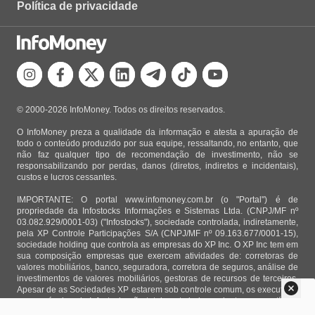
Política de privacidade
© 2000-2026 InfoMoney. Todos os direitos reservados.
O InfoMoney preza a qualidade da informação e atesta a apuração de
todo o conteúdo produzido por sua equipe, ressaltando, no entanto, que
não faz qualquer tipo de recomendação de investimento, não se
responsabilizando por perdas, danos (diretos, indiretos e incidentais),
custos e lucros cessantes.
IMPORTANTE: O portal www.infomoney.com.br (o "Portal") é de
propriedade da Infostocks Informações e Sistemas Ltda. (CNPJ/MF nº
03.082.929/0001-03) ("Infostocks"), sociedade controlada, indiretamente,
pela XP Controle Participações S/A (CNPJ/MF nº 09.163.677/0001-15),
sociedade holding que controla as empresas do XP Inc. O XP Inc tem em
sua composição empresas que exercem atividades de: corretoras de
valores mobiliários, banco, seguradora, corretora de seguros, análise de
investimentos de valores mobiliários, gestoras de recursos de terceiros.
Apesar de as Sociedades XP estarem sob controle comum, os executivos
responsáveis pela Infostocks são totalmente independentes e as notícias,
matérias e opiniões veiculadas no Portal não são, sob qualquer aspecto,