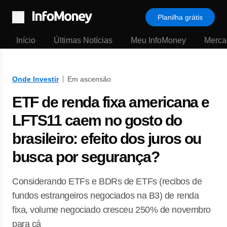
Planilha grátis
Menu
Início
Últimas Notícias
Meu InfoMoney
Merca
Onde Investir
Em ascensão
ETF de renda fixa americana e
LFTS11 caem no gosto do
brasileiro: efeito dos juros ou
busca por segurança?
Considerando ETFs e BDRs de ETFs (recibos de
fundos estrangeiros negociados na B3) de renda
fixa, volume negociado cresceu 250% de novembro
para cá