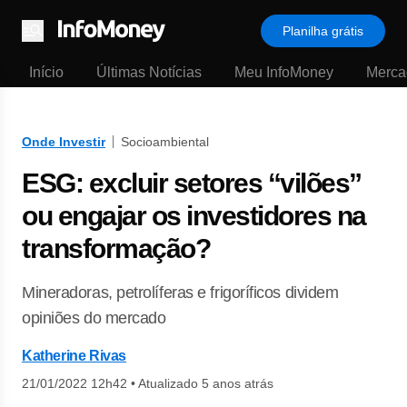
Planilha grátis
Menu
Início
Últimas Notícias
Meu InfoMoney
Merca
Onde Investir
Socioambiental
ESG: excluir setores “vilões”
ou engajar os investidores na
transformação?
Mineradoras, petrolíferas e frigoríficos dividem
opiniões do mercado
Katherine Rivas
21/01/2022 12h42
•
Atualizado 5 anos atrás