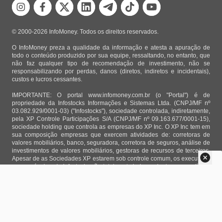
© 2000-2026 InfoMoney. Todos os direitos reservados.
O InfoMoney preza a qualidade da informação e atesta a apuração de
todo o conteúdo produzido por sua equipe, ressaltando, no entanto, que
não faz qualquer tipo de recomendação de investimento, não se
responsabilizando por perdas, danos (diretos, indiretos e incidentais),
custos e lucros cessantes.
IMPORTANTE: O portal www.infomoney.com.br (o "Portal") é de
propriedade da Infostocks Informações e Sistemas Ltda. (CNPJ/MF nº
03.082.929/0001-03) ("Infostocks"), sociedade controlada, indiretamente,
pela XP Controle Participações S/A (CNPJ/MF nº 09.163.677/0001-15),
sociedade holding que controla as empresas do XP Inc. O XP Inc tem em
sua composição empresas que exercem atividades de: corretoras de
valores mobiliários, banco, seguradora, corretora de seguros, análise de
investimentos de valores mobiliários, gestoras de recursos de terceiros.
Apesar de as Sociedades XP estarem sob controle comum, os executivos
responsáveis pela Infostocks são totalmente independentes e as notícias,
matérias e opiniões veiculadas no Portal não são, sob qualquer aspecto,
direcionadas e/ou influenciadas por relatórios de análise produzidos por
áreas técnicas das empresas do XP Inc, nem por decisões comerciais e
de negócio de tais sociedades, sendo produzidos de acordo com o juízo
de valor e as convicções próprias da equipe interna da Infostocks.