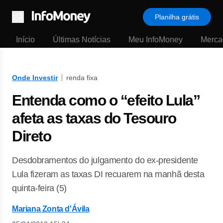
Planilha grátis
Menu
Início
Últimas Notícias
Meu InfoMoney
Merca
Onde Investir
renda fixa
Entenda como o “efeito Lula”
afeta as taxas do Tesouro
Direto
Desdobramentos do julgamento do ex-presidente
Lula fizeram as taxas DI recuarem na manhã desta
quinta-feira (5)
Mariana Zonta d'Ávila