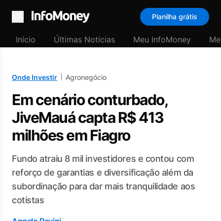
Planilha grátis
Menu
Início
Últimas Notícias
Meu InfoMoney
Me
Onde Investir
Agronegócio
Em cenário conturbado,
JiveMauá capta R$ 413
milhões em Fiagro
Fundo atraiu 8 mil investidores e contou com
reforço de garantias e diversificação além da
subordinação para dar mais tranquilidade aos
cotistas