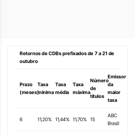
Retornos de CDBs prefixados de 7 a 21 de
outubro
Emissor
Número
Prazo
Taxa
Taxa
Taxa
da
de
(meses)
mínima
média
máxima
maior
títulos
taxa
ABC
6
11,20%
11,44%
11,70%
15
Brasil