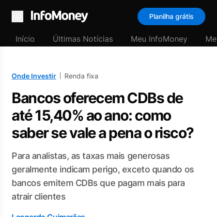
Planilha grátis
Menu
Início
Últimas Notícias
Meu InfoMoney
Me
Onde Investir
Renda fixa
Bancos oferecem CDBs de
até 15,40% ao ano: como
saber se vale a pena o risco?
Para analistas, as taxas mais generosas
geralmente indicam perigo, exceto quando os
bancos emitem CDBs que pagam mais para
atrair clientes