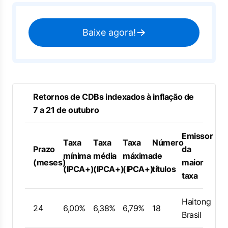
Baixe agora!
Retornos de CDBs indexados à inflação de
7 a 21 de outubro
Emissor
Taxa
Taxa
Taxa
Número
Prazo
da
mínima
média
máxima
de
(meses)
maior
(IPCA+)
(IPCA+)
(IPCA+)
títulos
taxa
Haitong
24
6,00%
6,38%
6,79%
18
Brasil