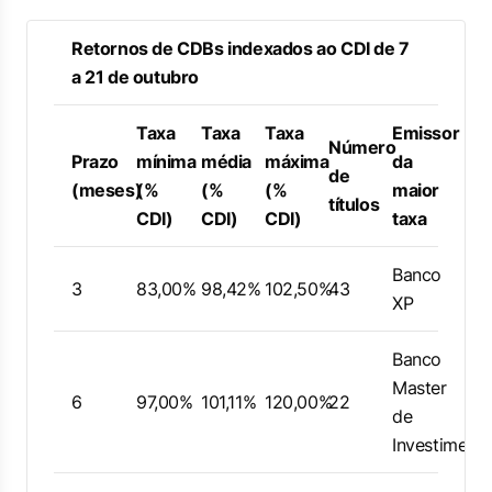
Retornos de CDBs indexados ao CDI de 7
a 21 de outubro
Taxa
Taxa
Taxa
Emissor
Número
Prazo
mínima
média
máxima
da
de
(meses)
(%
(%
(%
maior
títulos
CDI)
CDI)
CDI)
taxa
Banco
3
83,00%
98,42%
102,50%
43
XP
Banco
Master
6
97,00%
101,11%
120,00%
22
de
Investiment