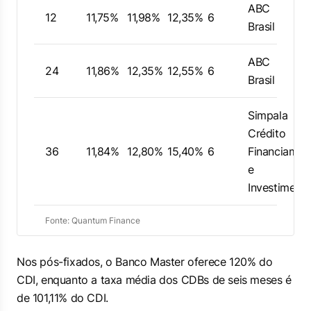
ABC
12
11,75%
11,98%
12,35%
6
Brasil
ABC
24
11,86%
12,35%
12,55%
6
Brasil
Simpala
Crédito
36
11,84%
12,80%
15,40%
6
Financiamen
e
Investiment
Fonte: Quantum Finance
Nos pós-fixados, o Banco Master oferece 120% do
CDI, enquanto a taxa média dos CDBs de seis meses é
de 101,11% do CDI.