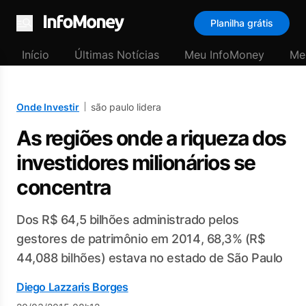
Planilha grátis
Menu
Início
Últimas Notícias
Meu InfoMoney
Me
Onde Investir
são paulo lidera
As regiões onde a riqueza dos
investidores milionários se
concentra
Dos R$ 64,5 bilhões administrado pelos
gestores de patrimônio em 2014, 68,3% (R$
44,088 bilhões) estava no estado de São Paulo
Diego Lazzaris Borges