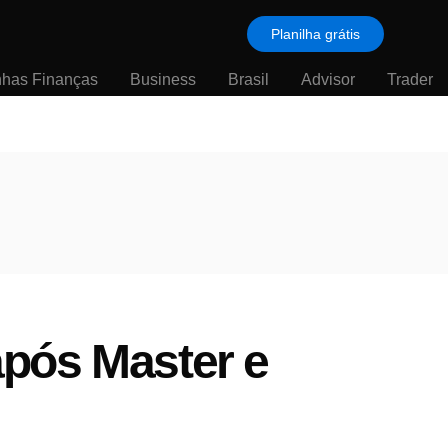
Planilha grátis
nhas Finanças
Business
Brasil
Advisor
Trader
após Master e