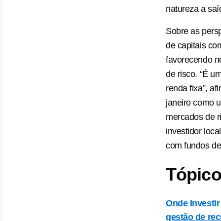
natureza a saí
Sobre as persp
de capitais co
favorecendo n
de risco. “É u
renda fixa”, a
janeiro como 
mercados de ri
investidor loc
com fundos de
Tópico
Onde Investir
gestão de re