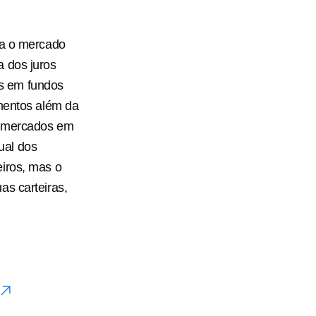
ra o mercado
a dos juros
s em fundos
imentos além da
ltimercados em
ual dos
eiros, mas o
as carteiras,