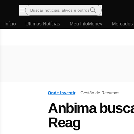
Buscar notícias, ativos e outros
Menu
Início
Últimas Notícias
Meu InfoMoney
Mercados
Onde Investir
Gestão de Recursos
Anbima busca
Reag