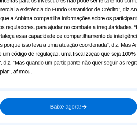
nanceiras para os investidores não pode ser feita tendo como
rcial a existência do Fundo Garantidor de Crédito”, diz An
que a Anbima compartilha informações sobre os participan
 reguladores, para ajudar no combate a irregularidades. “
rtaleça essa capacidade de compartilhamento de inteligênc
s porque isso leva a uma atuação coordenada”, diz. Mas A
e um código de regulação, uma fiscalização que seja 100%
”, diz. “Mas quando um participante não quer seguir as regr
lar”, afirmou.
Baixe agora!