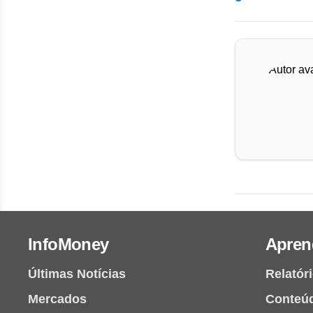
InfoMoney
Apren
Últimas Notícias
Relatór
Mercados
Conteú