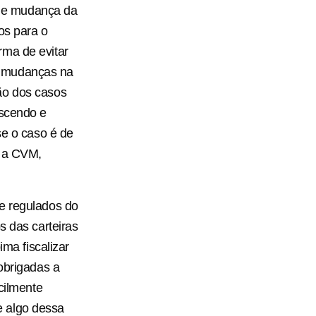
de mudança da
os para o
rma de evitar
e mudanças na
ão dos casos
escendo e
se o caso é de
o a CVM,
 e regulados do
s das carteiras
ima fiscalizar
obrigadas a
cilmente
e algo dessa