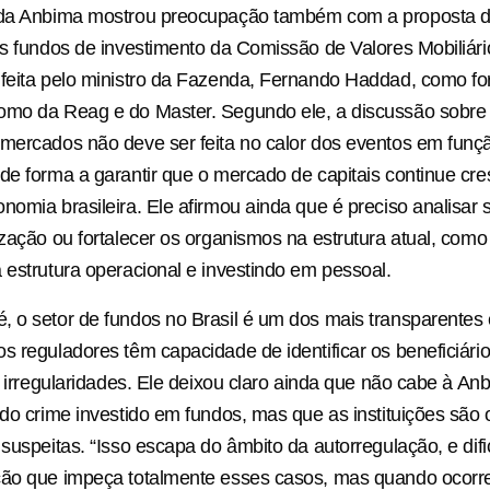
da Anbima mostrou preocupação também com a proposta 
os fundos de investimento da Comissão de Valores Mobiliári
feita pelo ministro da Fazenda, Fernando Haddad, como fo
omo da Reag e do Master. Segundo ele, a discussão sobr
mercados não deve ser feita no calor dos eventos em funç
de forma a garantir que o mercado de capitais continue cr
nomia brasileira. Ele afirmou ainda que é preciso analisar 
ização ou fortalecer os organismos na estrutura atual, com
 estrutura operacional e investindo em pessoal.
 o setor de fundos no Brasil é um dos mais transparentes
s reguladores têm capacidade de identificar os beneficiário
r irregularidades. Ele deixou claro ainda que não cabe à Anb
 do crime investido em fundos, mas que as instituições são 
 suspeitas. “Isso escapa do âmbito da autorregulação, e difi
ção que impeça totalmente esses casos, mas quando ocorr