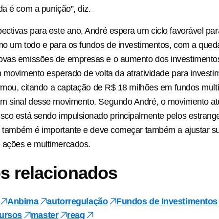
da é com a punição”, diz.
ectivas para este ano, André espera um ciclo favorável pa
mo um todo e para os fundos de investimentos, com a qued
ovas emissões de empresas e o aumento dos investimento
m movimento esperado de volta da atratividade para invest
firmou, citando a captação de R$ 18 milhões em fundos mu
um sinal desse movimento. Segundo André, o movimento at
sco está sendo impulsionado principalmente pelos estrang
al também é importante e deve começar também a ajustar su
 ações e multimercados.
s relacionados
Anbima
autorregulação
Fundos de Investimentos
cursos
master
reag