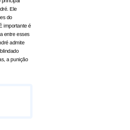
 principal
dré. Ele
tes do
É importante é
ia entre esses
ndré admite
 blindado
as, a punição