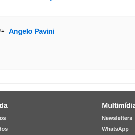
Angelo Pavini
da
Multimídi
ios
Newsletters
dos
WhatsApp