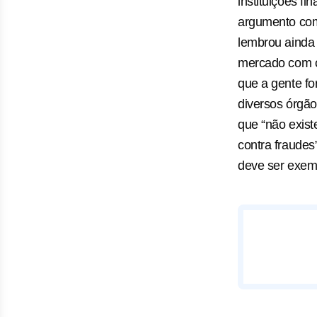
instituições fi
argumento come
lembrou ainda 
mercado com os
que a gente fo
diversos órgão
que “não exist
contra fraudes
deve ser exemp