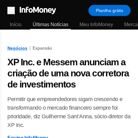
Planilha grátis
Menu
Início
Últimas Notícias
Meu InfoMoney
Merca
Negócios
Expansão
XP Inc. e Messem anunciam a
criação de uma nova corretora
de investimentos
Permitir que empreendedores sigam crescendo e
transformando o mercado financeiro sempre foi
prioridade, diz Guilherme Sant’Anna, sócio-diretor da
XP Inc.
Equipe InfoMoney