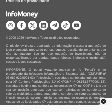
Política de privacidade
© 2000-2026 InfoMoney. Todos os direitos reservados.
O InfoMoney preza a qualidade da informação e atesta a apuração de
todo o conteúdo produzido por sua equipe, ressaltando, no entanto, que
não faz qualquer tipo de recomendação de investimento, não se
responsabilizando por perdas, danos (diretos, indiretos e incidentais),
custos e lucros cessantes.
IMPORTANTE: O portal www.infomoney.com.br (o "Portal") é de
propriedade da Infostocks Informações e Sistemas Ltda. (CNPJ/MF nº
03.082.929/0001-03) ("Infostocks"), sociedade controlada, indiretamente,
pela XP Controle Participações S/A (CNPJ/MF nº 09.163.677/0001-15),
sociedade holding que controla as empresas do XP Inc. O XP Inc tem em
sua composição empresas que exercem atividades de: corretoras de
valores mobiliários, banco, seguradora, corretora de seguros, análise de
investimentos de valores mobiliários, gestoras de recursos de terceiros.
Apesar de as Sociedades XP estarem sob controle comum, os executivos
responsáveis pela Infostocks são totalmente independentes e as notícias,
matérias e opiniões veiculadas no Portal não são, sob qualquer aspecto,